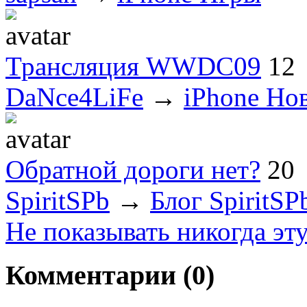
Трансляция WWDC09
12
DaNce4LiFe
→
iPhone Но
Обратной дороги нет?
20
SpiritSPb
→
Блог SpiritSP
Не показывать никогда эт
Комментарии (
0
)