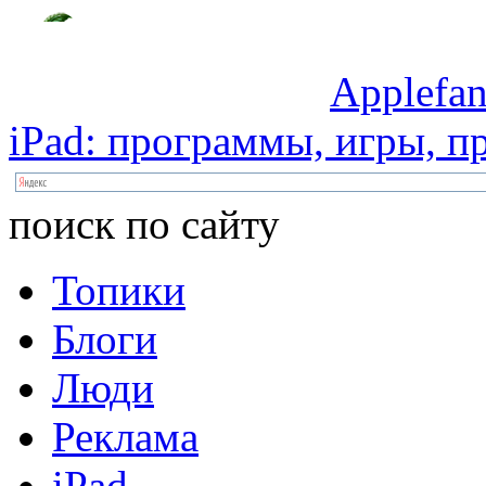
Applefan
iPad:
программы,
игры,
пр
поиск по сайту
Топики
Блоги
Люди
Реклама
iPad