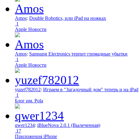
Amos
:
Double Robotics, или iPad на ножках
1
Apple Новости
Amos
:
Samsung Electronics терпит громадные убытки
1
Apple Новости
yuzef782012
:
Играем в "Загадочный дом" теперь и на iPad
1
Блог им. Pola
qwer1234
:
iBlueNova 2.0.1 (Вылеченная)
17
Приложения iPhone