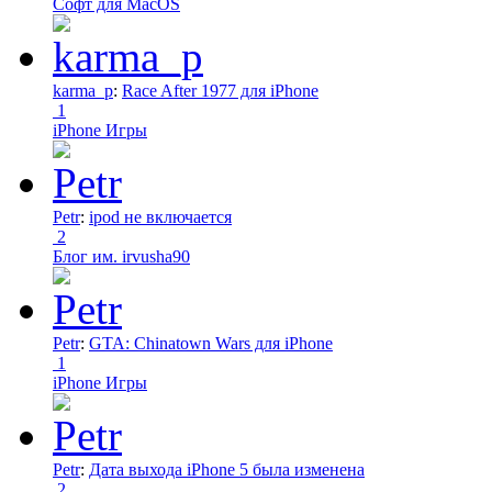
Софт для MacOS
karma_p
:
Race After 1977 для iPhone
1
iPhone Игры
Petr
:
ipod не включается
2
Блог им. irvusha90
Petr
:
GTA: Chinatown Wars для iPhone
1
iPhone Игры
Petr
:
Дата выхода iPhone 5 была изменена
2