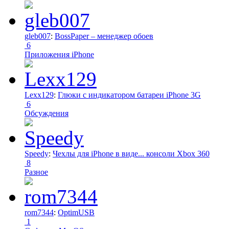
gleb007
:
BossPaper – менеджер обоев
6
Приложения iPhone
Lexx129
:
Глюки с индикатором батареи iPhone 3G
6
Обсуждения
Speedy
:
Чехлы для iPhone в виде... консоли Xbox 360
8
Разное
rom7344
:
OptimUSB
1