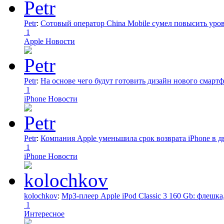
Petr
:
Сотовый оператор China Mobile сумел повысить уро
1
Apple Новости
Petr
:
На основе чего будут готовить дизайн нового смартф
1
iPhone Новости
Petr
:
Компания Apple уменьшила срок возврата iPhone в дв
1
iPhone Новости
kolochkov
:
Mp3-плеер Apple iPod Classic 3 160 Gb: флеш
1
Интересное