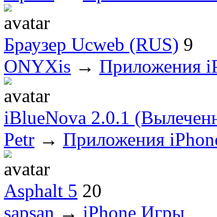
Браузер Ucweb (RUS)
9
ONYXis
→
Приложения i
iBlueNova 2.0.1 (Вылечен
Petr
→
Приложения iPhon
Asphalt 5
20
sapsan
→
iPhone Игры