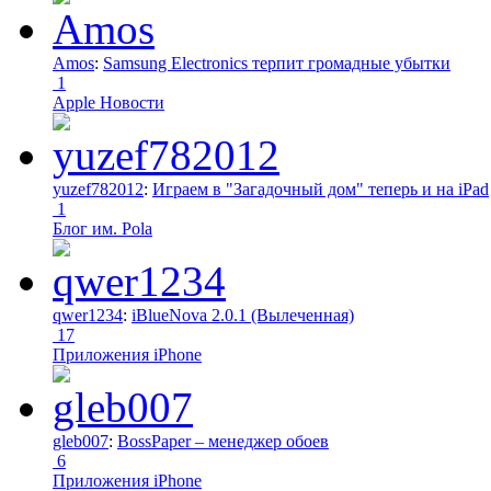
Amos
:
Samsung Electronics терпит громадные убытки
1
Apple Новости
yuzef782012
:
Играем в "Загадочный дом" теперь и на iPad
1
Блог им. Pola
qwer1234
:
iBlueNova 2.0.1 (Вылеченная)
17
Приложения iPhone
gleb007
:
BossPaper – менеджер обоев
6
Приложения iPhone