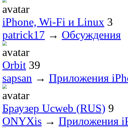
iPhone, Wi-Fi и Linux
3
patrick17
→
Обсуждения
Orbit
39
sapsan
→
Приложения iPh
Браузер Ucweb (RUS)
9
ONYXis
→
Приложения i