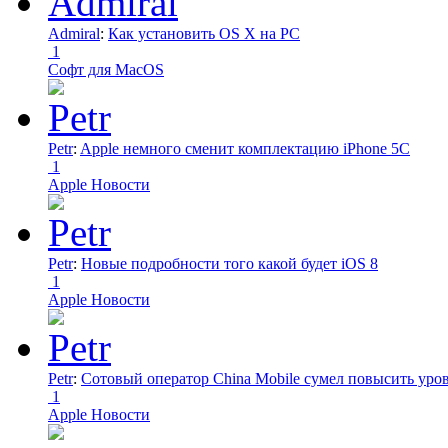
Admiral
:
Как установить OS X на PC
1
Софт для MacOS
Petr
:
Apple немного сменит комплектацию iPhone 5C
1
Apple Новости
Petr
:
Новые подробности того какой будет iOS 8
1
Apple Новости
Petr
:
Сотовый оператор China Mobile сумел повысить уро
1
Apple Новости