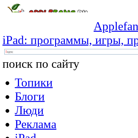
Applefan
iPad:
программы,
игры,
пр
поиск по сайту
Топики
Блоги
Люди
Реклама
iPad