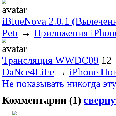
iBlueNova 2.0.1 (Вылечен
Petr
→
Приложения iPhon
Трансляция WWDC09
12
DaNce4LiFe
→
iPhone Но
Не показывать никогда эт
Комментарии (
1
)
сверну