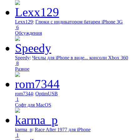
Lexx129
:
Глюки с индикатором батареи iPhone 3G
6
Обсуждения
Speedy
:
Чехлы для iPhone в виде... консоли Xbox 360
8
Разное
rom7344
:
OptimUSB
1
Софт для MacOS
karma_p
:
Race After 1977 для iPhone
1