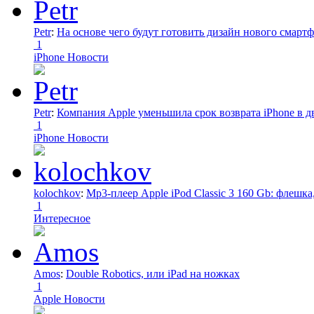
Petr
:
На основе чего будут готовить дизайн нового смартф
1
iPhone Новости
Petr
:
Компания Apple уменьшила срок возврата iPhone в дв
1
iPhone Новости
kolochkov
:
Mp3-плеер Apple iPod Classic 3 160 Gb: флеш
1
Интересное
Amos
:
Double Robotics, или iPad на ножках
1
Apple Новости