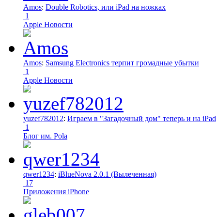
Amos
:
Double Robotics, или iPad на ножках
1
Apple Новости
Amos
:
Samsung Electronics терпит громадные убытки
1
Apple Новости
yuzef782012
:
Играем в "Загадочный дом" теперь и на iPad
1
Блог им. Pola
qwer1234
:
iBlueNova 2.0.1 (Вылеченная)
17
Приложения iPhone