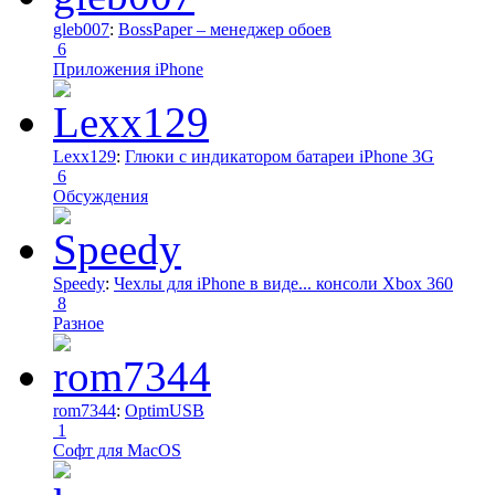
gleb007
:
BossPaper – менеджер обоев
6
Приложения iPhone
Lexx129
:
Глюки с индикатором батареи iPhone 3G
6
Обсуждения
Speedy
:
Чехлы для iPhone в виде... консоли Xbox 360
8
Разное
rom7344
:
OptimUSB
1
Софт для MacOS