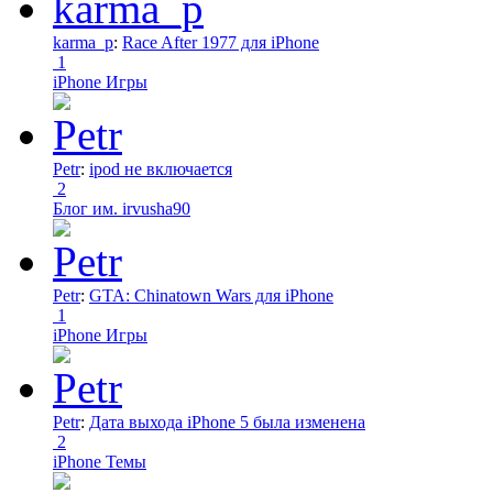
karma_p
:
Race After 1977 для iPhone
1
iPhone Игры
Petr
:
ipod не включается
2
Блог им. irvusha90
Petr
:
GTA: Chinatown Wars для iPhone
1
iPhone Игры
Petr
:
Дата выхода iPhone 5 была изменена
2
iPhone Темы