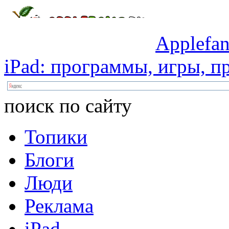
Applefan
iPad:
программы,
игры,
пр
поиск по сайту
Топики
Блоги
Люди
Реклама
iPad