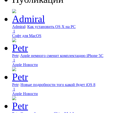
Admiral
:
Как установить OS X на PC
1
Софт для MacOS
Petr
:
Apple немного сменит комплектацию iPhone 5C
1
Apple Новости
Petr
:
Новые подробности того какой будет iOS 8
1
Apple Новости