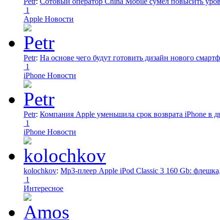
Petr
:
Сотовый оператор China Mobile сумел повысить уро
1
Apple Новости
Petr
:
На основе чего будут готовить дизайн нового смартф
1
iPhone Новости
Petr
:
Компания Apple уменьшила срок возврата iPhone в дв
1
iPhone Новости
kolochkov
:
Mp3-плеер Apple iPod Classic 3 160 Gb: флеш
1
Интересное