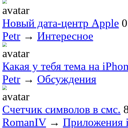
Новый дата-центр Apple
0
Petr
→
Интересное
Какая у тебя тема на iPhon
Petr
→
Обсуждения
Cчетчик символов в смс.
RomanIV
→
Приложения 