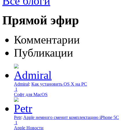
Все блоги
Прямой эфир
Комментарии
Публикации
Admiral
:
Как установить OS X на PC
1
Софт для MacOS
Petr
:
Apple немного сменит комплектацию iPhone 5C
1
Apple Новости