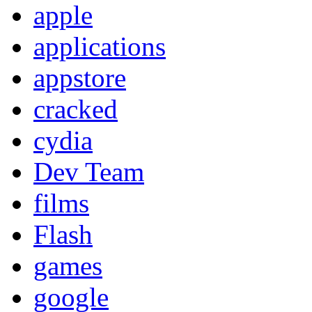
apple
applications
appstore
cracked
cydia
Dev Team
films
Flash
games
google