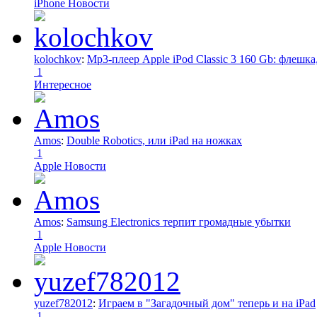
iPhone Новости
kolochkov
:
Mp3-плеер Apple iPod Classic 3 160 Gb: флеш
1
Интересное
Amos
:
Double Robotics, или iPad на ножках
1
Apple Новости
Amos
:
Samsung Electronics терпит громадные убытки
1
Apple Новости
yuzef782012
:
Играем в "Загадочный дом" теперь и на iPad
1