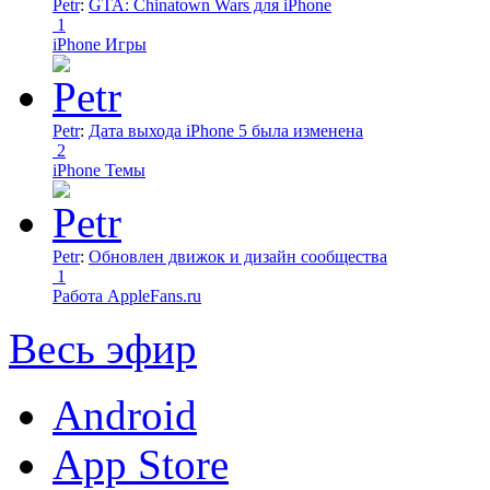
Petr
:
GTA: Chinatown Wars для iPhone
1
iPhone Игры
Petr
:
Дата выхода iPhone 5 была изменена
2
iPhone Темы
Petr
:
Обновлен движок и дизайн сообщества
1
Работа AppleFans.ru
Весь эфир
Android
App Store