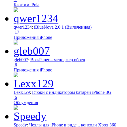
Блог им. Pola
qwer1234
:
iBlueNova 2.0.1 (Вылеченная)
17
Приложения iPhone
gleb007
:
BossPaper – менеджер обоев
6
Приложения iPhone
Lexx129
:
Глюки с индикатором батареи iPhone 3G
6
Обсуждения
Speedy
:
Чехлы для iPhone в виде... консоли Xbox 360