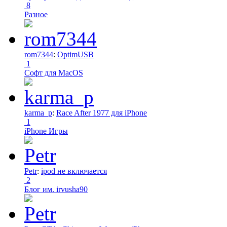
8
Разное
rom7344
:
OptimUSB
1
Софт для MacOS
karma_p
:
Race After 1977 для iPhone
1
iPhone Игры
Petr
:
ipod не включается
2
Блог им. irvusha90