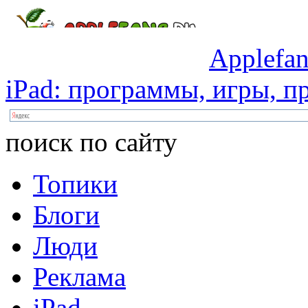
Applefan
iPad:
программы,
игры,
пр
поиск по сайту
Топики
Блоги
Люди
Реклама
iPad