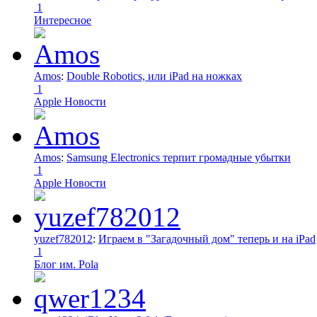
1
Интересное
Amos
:
Double Robotics, или iPad на ножках
1
Apple Новости
Amos
:
Samsung Electronics терпит громадные убытки
1
Apple Новости
yuzef782012
:
Играем в "Загадочный дом" теперь и на iPad
1
Блог им. Pola