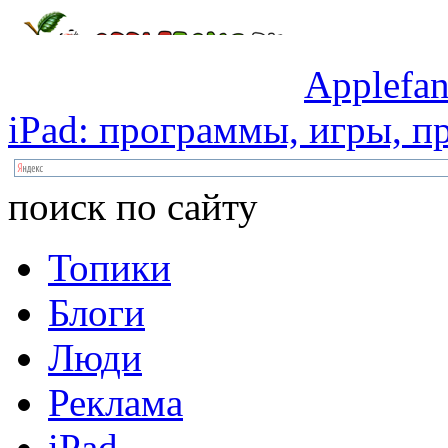
Applefan
iPad:
программы,
игры,
пр
поиск по сайту
Топики
Блоги
Люди
Реклама
iPad