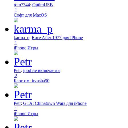
rom7344
:
OptimUSB
1
Софт для MacOS
karma_p
:
Race After 1977 для iPhone
1
iPhone Игры
Petr
:
ipod не включается
2
Блог им. irvusha90
Petr
:
GTA: Chinatown Wars для iPhone
1
iPhone Игры