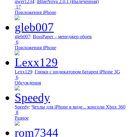
qwer1234
:
iBlueNova 2.0.1 (Вылеченная)
17
Приложения iPhone
gleb007
:
BossPaper – менеджер обоев
6
Приложения iPhone
Lexx129
:
Глюки с индикатором батареи iPhone 3G
6
Обсуждения
Speedy
:
Чехлы для iPhone в виде... консоли Xbox 360
8
Разное