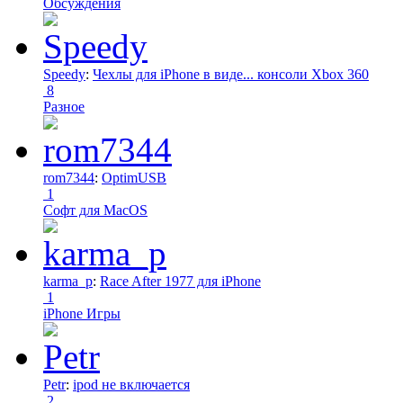
Обсуждения
Speedy
:
Чехлы для iPhone в виде... консоли Xbox 360
8
Разное
rom7344
:
OptimUSB
1
Софт для MacOS
karma_p
:
Race After 1977 для iPhone
1
iPhone Игры
Petr
:
ipod не включается
2