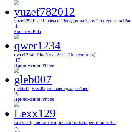
yuzef782012
:
Играем в "Загадочный дом" теперь и на iPad
1
Блог им. Pola
qwer1234
:
iBlueNova 2.0.1 (Вылеченная)
17
Приложения iPhone
gleb007
:
BossPaper – менеджер обоев
6
Приложения iPhone
Lexx129
:
Глюки с индикатором батареи iPhone 3G
6