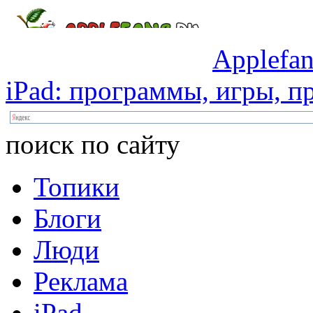
Applefan
iPad:
программы,
игры,
пр
поиск по сайту
Топики
Блоги
Люди
Реклама
iPad