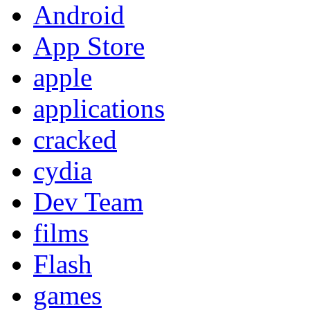
Android
App Store
apple
applications
cracked
cydia
Dev Team
films
Flash
games