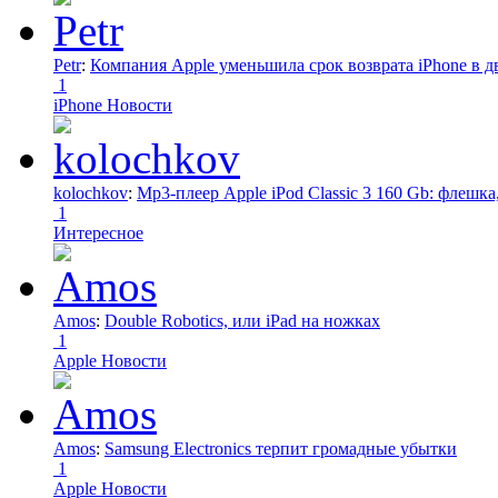
Petr
:
Компания Apple уменьшила срок возврата iPhone в дв
1
iPhone Новости
kolochkov
:
Mp3-плеер Apple iPod Classic 3 160 Gb: флеш
1
Интересное
Amos
:
Double Robotics, или iPad на ножках
1
Apple Новости
Amos
:
Samsung Electronics терпит громадные убытки
1
Apple Новости