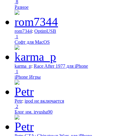
8
Разное
rom7344
:
OptimUSB
1
Софт для MacOS
karma_p
:
Race After 1977 для iPhone
1
iPhone Игры
Petr
:
ipod не включается
2
Блог им. irvusha90
Petr
:
GTA: Chinatown Wars для iPhone