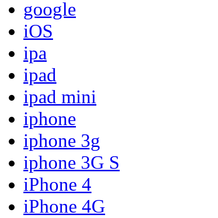
google
iOS
ipa
ipad
ipad mini
iphone
iphone 3g
iphone 3G S
iPhone 4
iPhone 4G