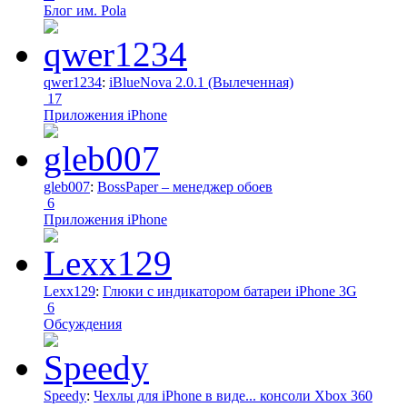
Блог им. Pola
qwer1234
:
iBlueNova 2.0.1 (Вылеченная)
17
Приложения iPhone
gleb007
:
BossPaper – менеджер обоев
6
Приложения iPhone
Lexx129
:
Глюки с индикатором батареи iPhone 3G
6
Обсуждения
Speedy
:
Чехлы для iPhone в виде... консоли Xbox 360