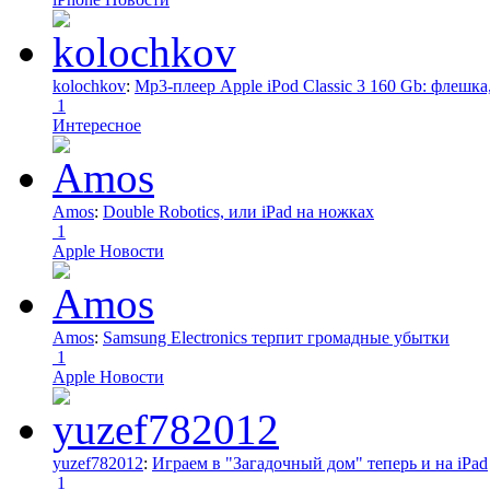
kolochkov
:
Mp3-плеер Apple iPod Classic 3 160 Gb: флеш
1
Интересное
Amos
:
Double Robotics, или iPad на ножках
1
Apple Новости
Amos
:
Samsung Electronics терпит громадные убытки
1
Apple Новости
yuzef782012
:
Играем в "Загадочный дом" теперь и на iPad
1