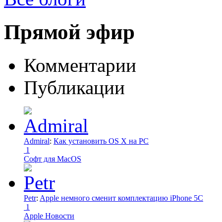
Прямой эфир
Комментарии
Публикации
Admiral
:
Как установить OS X на PC
1
Софт для MacOS
Petr
:
Apple немного сменит комплектацию iPhone 5C
1
Apple Новости