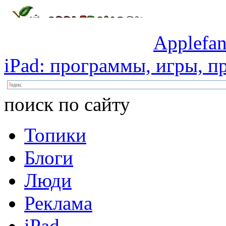
Applefan
iPad:
программы,
игры,
пр
поиск по сайту
Топики
Блоги
Люди
Реклама
iPad