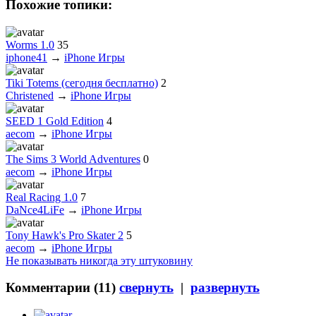
Похожие топики:
Worms 1.0
35
iphone41
→
iPhone Игры
Tiki Totems (сегодня бесплатно)
2
Christened
→
iPhone Игры
SEED 1 Gold Edition
4
aecom
→
iPhone Игры
The Sims 3 World Adventures
0
aecom
→
iPhone Игры
Real Racing 1.0
7
DaNce4LiFe
→
iPhone Игры
Tony Hawk's Pro Skater 2
5
aecom
→
iPhone Игры
Не показывать никогда эту штуковину
Комментарии (
11
)
свернуть
|
развернуть