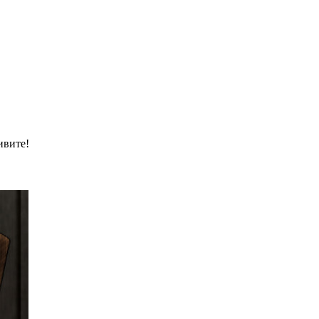
ивите!