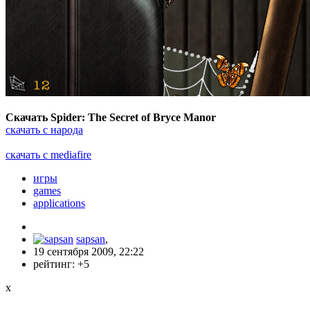
Скачать Spider: The Secret of Bryce Manor
скачать с народа
скачать с mediafire
игры
games
applications
sapsan
,
19 сентября 2009, 22:22
рейтинг:
+5
x