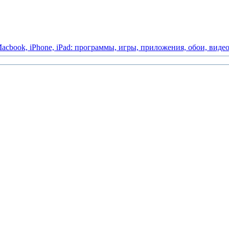
acbook,
iPhone,
iPad:
программы,
игры,
приложения,
обои,
виде