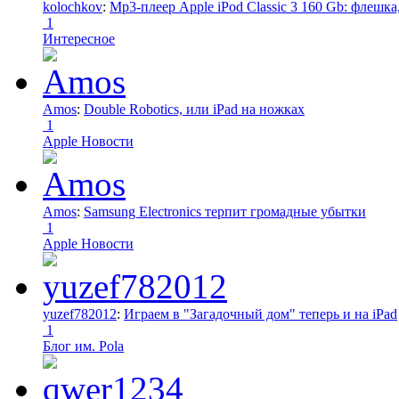
kolochkov
:
Mp3-плеер Apple iPod Classic 3 160 Gb: флеш
1
Интересное
Amos
:
Double Robotics, или iPad на ножках
1
Apple Новости
Amos
:
Samsung Electronics терпит громадные убытки
1
Apple Новости
yuzef782012
:
Играем в "Загадочный дом" теперь и на iPad
1
Блог им. Pola