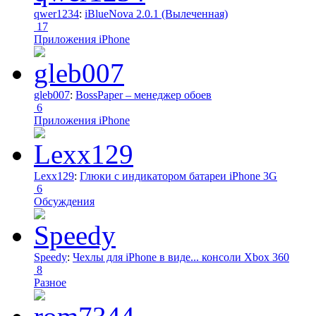
qwer1234
:
iBlueNova 2.0.1 (Вылеченная)
17
Приложения iPhone
gleb007
:
BossPaper – менеджер обоев
6
Приложения iPhone
Lexx129
:
Глюки с индикатором батареи iPhone 3G
6
Обсуждения
Speedy
:
Чехлы для iPhone в виде... консоли Xbox 360
8
Разное