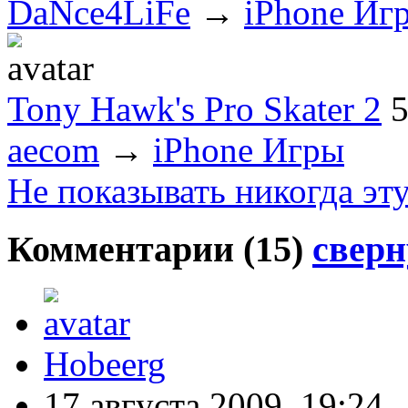
DaNce4LiFe
→
iPhone Иг
Tony Hawk's Pro Skater 2
aecom
→
iPhone Игры
Не показывать никогда эт
Комментарии (
15
)
сверн
Hobeerg
17 августа 2009, 19:24