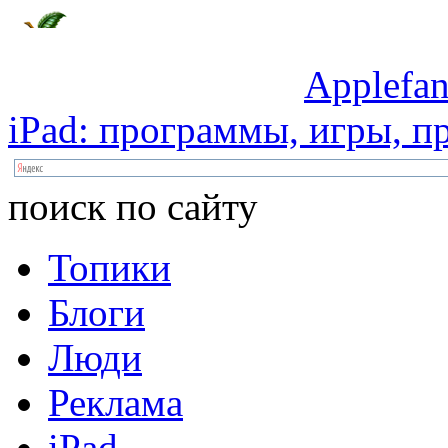
Applefan
iPad:
программы,
игры,
пр
поиск по сайту
Топики
Блоги
Люди
Реклама
iPad