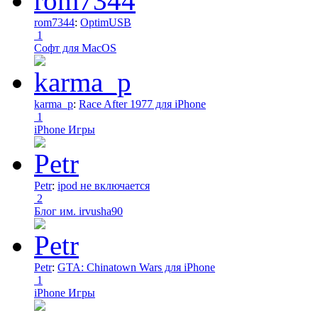
rom7344
:
OptimUSB
1
Софт для MacOS
karma_p
:
Race After 1977 для iPhone
1
iPhone Игры
Petr
:
ipod не включается
2
Блог им. irvusha90
Petr
:
GTA: Chinatown Wars для iPhone
1
iPhone Игры