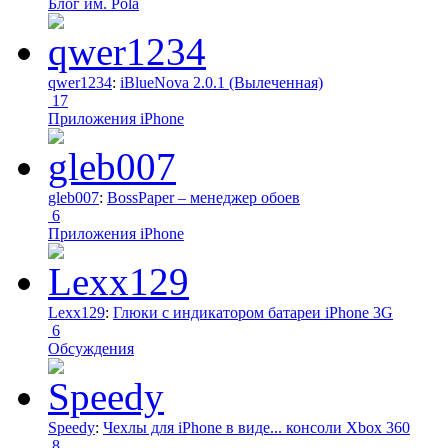
Блог им. Pola
qwer1234
:
iBlueNova 2.0.1 (Вылеченная)
17
Приложения iPhone
gleb007
:
BossPaper – менеджер обоев
6
Приложения iPhone
Lexx129
:
Глюки с индикатором батареи iPhone 3G
6
Обсуждения
Speedy
:
Чехлы для iPhone в виде... консоли Xbox 360
8