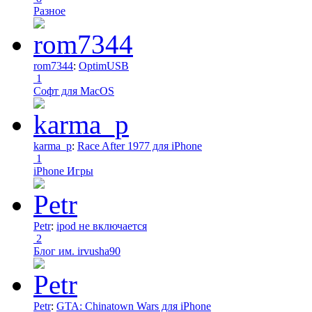
Разное
rom7344
:
OptimUSB
1
Софт для MacOS
karma_p
:
Race After 1977 для iPhone
1
iPhone Игры
Petr
:
ipod не включается
2
Блог им. irvusha90
Petr
:
GTA: Chinatown Wars для iPhone