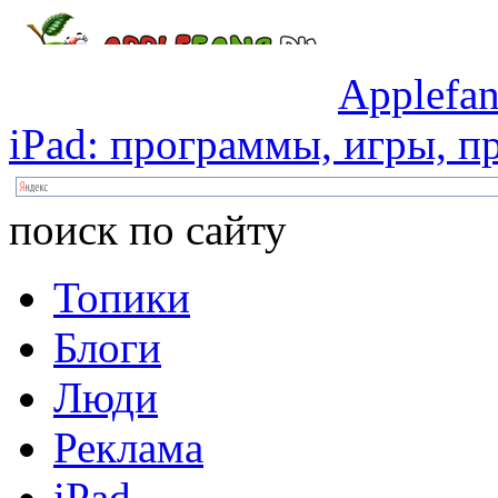
Applefan
iPad:
программы,
игры,
пр
поиск по сайту
Топики
Блоги
Люди
Реклама
iPad