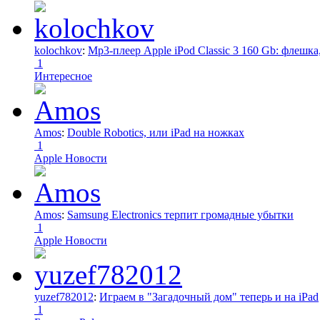
kolochkov
:
Mp3-плеер Apple iPod Classic 3 160 Gb: флеш
1
Интересное
Amos
:
Double Robotics, или iPad на ножках
1
Apple Новости
Amos
:
Samsung Electronics терпит громадные убытки
1
Apple Новости
yuzef782012
:
Играем в "Загадочный дом" теперь и на iPad
1