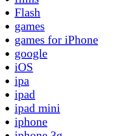
Flash
games
games for iPhone
google
iOS
ipa
ipad
ipad mini
iphone
iphone 3g