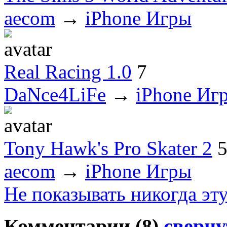
aecom
→
iPhone Игры
Real Racing 1.0
7
DaNce4LiFe
→
iPhone Иг
Tony Hawk's Pro Skater 2
aecom
→
iPhone Игры
Не показывать никогда эт
Комментарии (
8
)
сверну