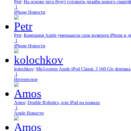
Petr
:
На основе чего будут готовить дизайн нового смартф
1
iPhone Новости
Petr
:
Компания Apple уменьшила срок возврата iPhone в дв
1
iPhone Новости
kolochkov
:
Mp3-плеер Apple iPod Classic 3 160 Gb: флеш
1
Интересное
Amos
:
Double Robotics, или iPad на ножках
1
Apple Новости