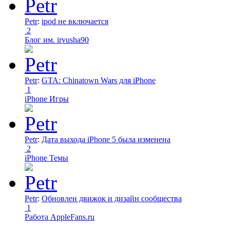
Petr
:
ipod не включается
2
Блог им. irvusha90
Petr
:
GTA: Chinatown Wars для iPhone
1
iPhone Игры
Petr
:
Дата выхода iPhone 5 была изменена
2
iPhone Темы
Petr
:
Обновлен движок и дизайн сообщества
1
Работа AppleFans.ru