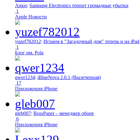
Amos
:
Samsung Electronics терпит громадные убытки
1
Apple Новости
yuzef782012
:
Играем в "Загадочный дом" теперь и на iPad
1
Блог им. Pola
qwer1234
:
iBlueNova 2.0.1 (Вылеченная)
17
Приложения iPhone
gleb007
:
BossPaper – менеджер обоев
6
Приложения iPhone