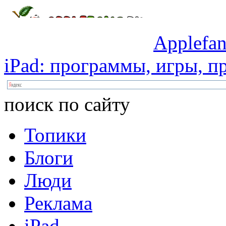
Applefan
iPad:
программы,
игры,
пр
поиск по сайту
Топики
Блоги
Люди
Реклама
iPad