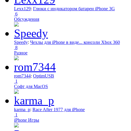
Lexx129
:
Глюки с индикатором батареи iPhone 3G
6
Обсуждения
Speedy
:
Чехлы для iPhone в виде... консоли Xbox 360
8
Разное
rom7344
:
OptimUSB
1
Софт для MacOS
karma_p
:
Race After 1977 для iPhone
1
iPhone Игры