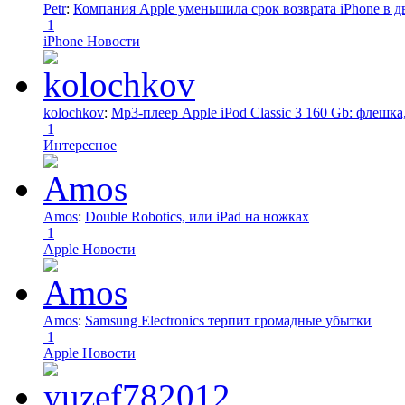
Petr
:
Компания Apple уменьшила срок возврата iPhone в дв
1
iPhone Новости
kolochkov
:
Mp3-плеер Apple iPod Classic 3 160 Gb: флеш
1
Интересное
Amos
:
Double Robotics, или iPad на ножках
1
Apple Новости
Amos
:
Samsung Electronics терпит громадные убытки
1
Apple Новости