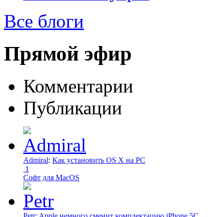
Все блоги
Прямой эфир
Комментарии
Публикации
Admiral
:
Как установить OS X на PC
1
Софт для MacOS
Petr
:
Apple немного сменит комплектацию iPhone 5C