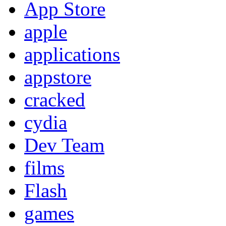
App Store
apple
applications
appstore
cracked
cydia
Dev Team
films
Flash
games