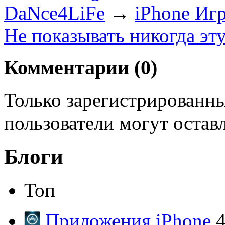
DaNce4LiFe
→
iPhone Иг
Не показывать никогда эт
Комментарии (
0
)
Только зарегистрированны
пользователи могут остав
Блоги
Топ
Приложения iPhone
4