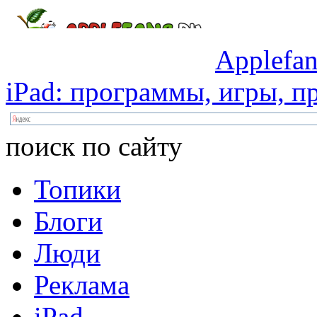
Applefan
iPad:
программы,
игры,
пр
поиск по сайту
Топики
Блоги
Люди
Реклама
iPad