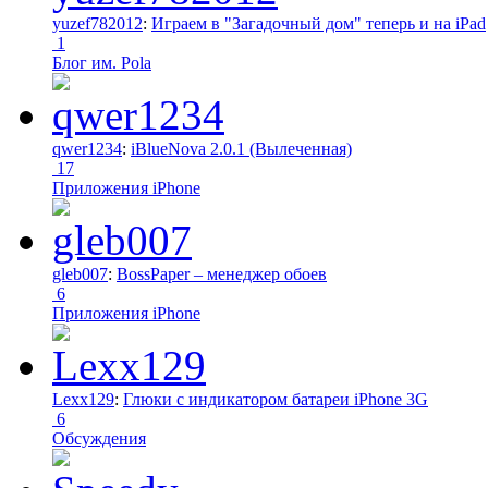
yuzef782012
:
Играем в "Загадочный дом" теперь и на iPad
1
Блог им. Pola
qwer1234
:
iBlueNova 2.0.1 (Вылеченная)
17
Приложения iPhone
gleb007
:
BossPaper – менеджер обоев
6
Приложения iPhone
Lexx129
:
Глюки с индикатором батареи iPhone 3G
6
Обсуждения