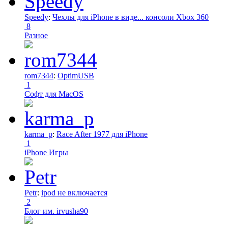
Speedy
:
Чехлы для iPhone в виде... консоли Xbox 360
8
Разное
rom7344
:
OptimUSB
1
Софт для MacOS
karma_p
:
Race After 1977 для iPhone
1
iPhone Игры
Petr
:
ipod не включается
2
Блог им. irvusha90