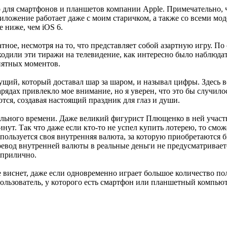
для смартфонов и планшетов компании Apple. Примечательно, чт
о приложение работает даже с моим старичком, а также со всеми
е ниже, чем iOS 6.
ное, несмотря на то, что представляет собой азартную игру. По
ходили эти тиражи на телевидение, как интересно было наблюда
иятных моментов.
щий, который доставал шар за шаром, и называл цифры. Здесь в
ядах привлекло мое внимание, но я уверен, что это бы случило
ются, создавая настоящий праздник для глаз и души.
льного времени. Даже великий фигурист Плющенко в ней участво
ут. Так что даже если кто-то не успел купить лотерею, то смож
спользуется своя внутренняя валюта, за которую приобретаются б
вод внутренней валюты в реальные деньги не предусматривается.
 прилично.
 виснет, даже если одновременно играет большое количество пол
ользователь, у которого есть смартфон или планшетный компью