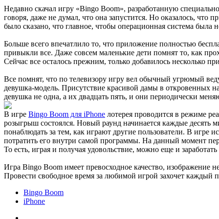
Недавно скачал игру «Bingo Boom», разработанную специально 
говоря, даже не думал, что она запустится. Но оказалось, чт
было сказано, что главное, чтобы операционная система была н
Больше всего впечатлило то, что приложение полностью бесплат
привыкли все. Даже совсем маленькие дети помнят то, как про
Сейчас все осталось прежним, только добавилось несколько пр
Все помнят, что по телевизору игру вел обычный угрюмый веду
девушка-модель. Присутствие красивой дамы в откровенных нар
девушка не одна, а их двадцать пять, и они периодически меня
В игре
Bingo Boom для iPhone
лотерея проводится в режиме реа
розыгрыш состоялся. Новый раунд начинается каждые десять мин
понаблюдать за тем, как играют другие пользователи. В игре и
потратить его внутри самой программы. На данный момент пере
То есть, играя и получая удовольствие, можно еще и заработать
Игра Bingo Boom имеет превосходное качество, изображение не
Провести свободное время за любимой игрой захочет каждый п
Bingo Boom
iPhone