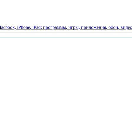
acbook,
iPhone,
iPad:
программы,
игры,
приложения,
обои,
виде