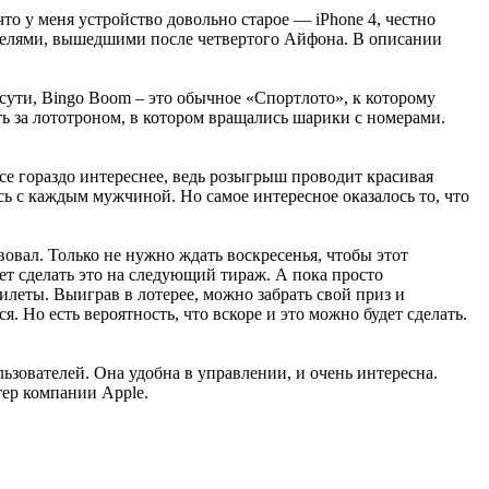
о у меня устройство довольно старое — iPhone 4, честно
 моделями, вышедшими после четвертого Айфона. В описании
 сути, Bingo Boom – это обычное «Спортлото», к которому
ть за лототроном, в котором вращались шарики с номерами.
се гораздо интереснее, ведь розыгрыш проводит красивая
сь с каждым мужчиной. Но самое интересное оказалось то, что
вал. Только не нужно ждать воскресенья, чтобы этот
ет сделать это на следующий тираж. А пока просто
илеты. Выиграв в лотерее, можно забрать свой приз и
 Но есть вероятность, что вскоре и это можно будет сделать.
ьзователей. Она удобна в управлении, и очень интересна.
тер компании Apple.