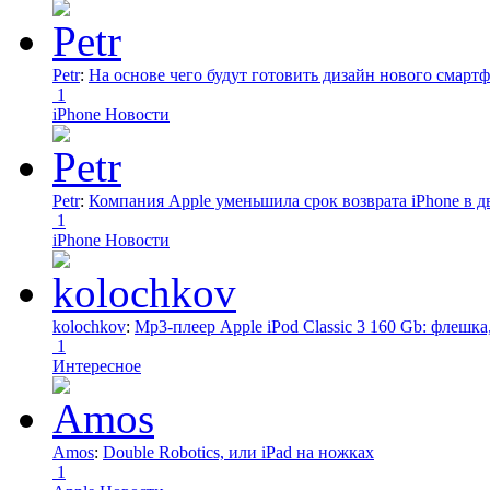
Petr
:
На основе чего будут готовить дизайн нового смартф
1
iPhone Новости
Petr
:
Компания Apple уменьшила срок возврата iPhone в дв
1
iPhone Новости
kolochkov
:
Mp3-плеер Apple iPod Classic 3 160 Gb: флеш
1
Интересное
Amos
:
Double Robotics, или iPad на ножках
1