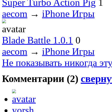
Super Turbo Action Pig
1
aecom
→
iPhone Игры
Blade Battle 1.0.1
0
aecom
→
iPhone Игры
Не показывать никогда эт
Комментарии (
2
)
сверну
yorsh