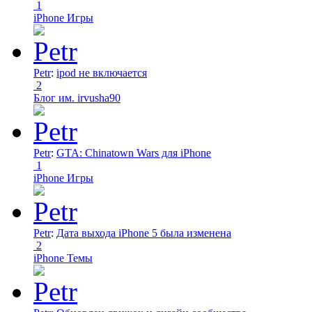
1
iPhone Игры
Petr
:
ipod не включается
2
Блог им. irvusha90
Petr
:
GTA: Chinatown Wars для iPhone
1
iPhone Игры
Petr
:
Дата выхода iPhone 5 была изменена
2
iPhone Темы