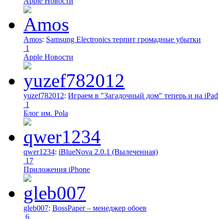
Apple Новости
Amos
:
Samsung Electronics терпит громадные убытки
1
Apple Новости
yuzef782012
:
Играем в "Загадочный дом" теперь и на iPad
1
Блог им. Pola
qwer1234
:
iBlueNova 2.0.1 (Вылеченная)
17
Приложения iPhone
gleb007
:
BossPaper – менеджер обоев
6