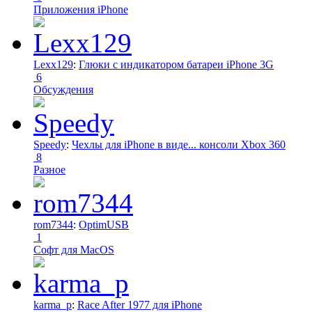
Приложения iPhone
Lexx129
:
Глюки с индикатором батареи iPhone 3G
6
Обсуждения
Speedy
:
Чехлы для iPhone в виде... консоли Xbox 360
8
Разное
rom7344
:
OptimUSB
1
Софт для MacOS
karma_p
:
Race After 1977 для iPhone