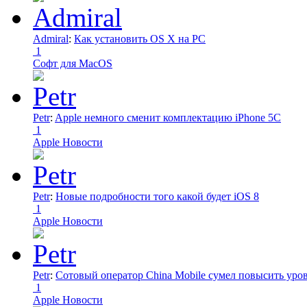
Admiral
:
Как установить OS X на PC
1
Софт для MacOS
Petr
:
Apple немного сменит комплектацию iPhone 5C
1
Apple Новости
Petr
:
Новые подробности того какой будет iOS 8
1
Apple Новости
Petr
:
Сотовый оператор China Mobile сумел повысить уро
1
Apple Новости