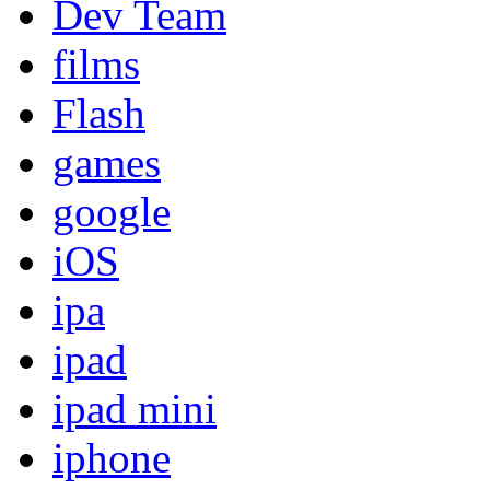
Dev Team
films
Flash
games
google
iOS
ipa
ipad
ipad mini
iphone