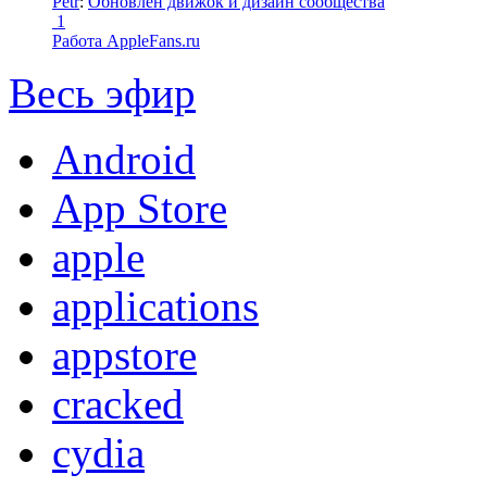
Petr
:
Обновлен движок и дизайн сообщества
1
Работа AppleFans.ru
Весь эфир
Android
App Store
apple
applications
appstore
cracked
cydia