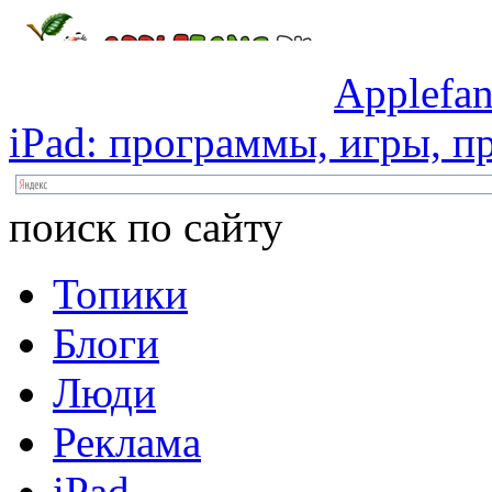
Applefan
iPad:
программы,
игры,
пр
поиск по сайту
Топики
Блоги
Люди
Реклама
iPad