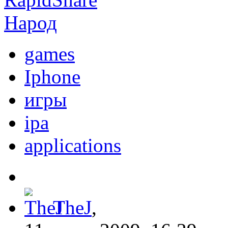
Народ
games
Iphone
игры
ipa
applications
TheJ
,