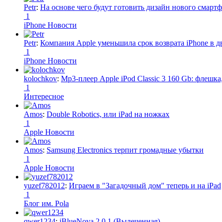
Petr
:
На основе чего будут готовить дизайн нового смартф
1
iPhone Новости
Petr
:
Компания Apple уменьшила срок возврата iPhone в дв
1
iPhone Новости
kolochkov
:
Mp3-плеер Apple iPod Classic 3 160 Gb: флеш
1
Интересное
Amos
:
Double Robotics, или iPad на ножках
1
Apple Новости
Amos
:
Samsung Electronics терпит громадные убытки
1
Apple Новости
yuzef782012
:
Играем в "Загадочный дом" теперь и на iPad
1
Блог им. Pola
qwer1234
:
iBlueNova 2.0.1 (Вылеченная)