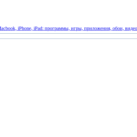
acbook,
iPhone,
iPad:
программы,
игры,
приложения,
обои,
виде