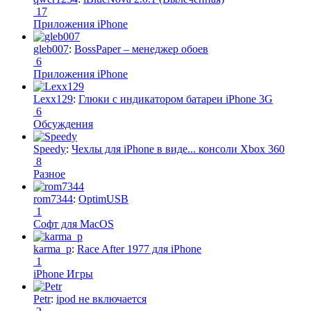
17
Приложения iPhone
gleb007
:
BossPaper – менеджер обоев
6
Приложения iPhone
Lexx129
:
Глюки с индикатором батареи iPhone 3G
6
Обсуждения
Speedy
:
Чехлы для iPhone в виде... консоли Xbox 360
8
Разное
rom7344
:
OptimUSB
1
Софт для MacOS
karma_p
:
Race After 1977 для iPhone
1
iPhone Игры
Petr
:
ipod не включается