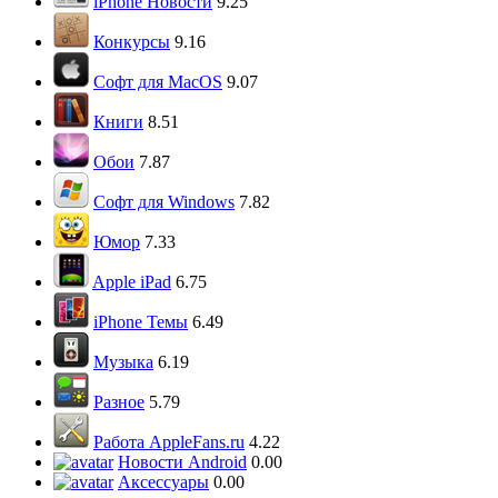
iPhone Новости
9.25
Конкурсы
9.16
Софт для MacOS
9.07
Книги
8.51
Обои
7.87
Софт для Windows
7.82
Юмор
7.33
Apple iPad
6.75
iPhone Темы
6.49
Музыка
6.19
Разное
5.79
Работа AppleFans.ru
4.22
Новости Android
0.00
Аксессуары
0.00