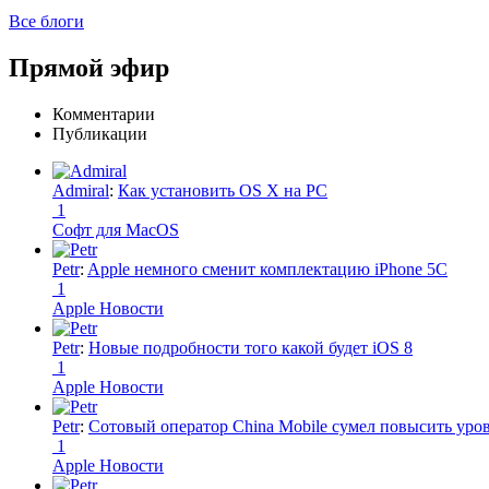
Все блоги
Прямой эфир
Комментарии
Публикации
Admiral
:
Как установить OS X на PC
1
Софт для MacOS
Petr
:
Apple немного сменит комплектацию iPhone 5C
1
Apple Новости
Petr
:
Новые подробности того какой будет iOS 8
1
Apple Новости
Petr
:
Сотовый оператор China Mobile сумел повысить уро
1
Apple Новости