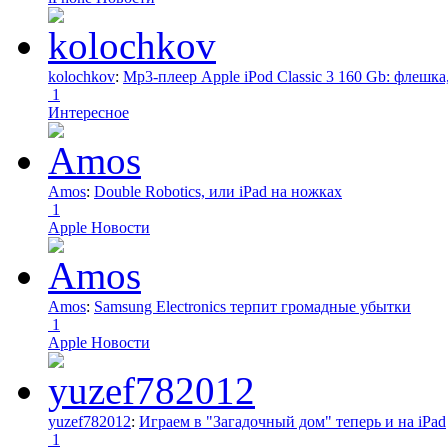
kolochkov
:
Mp3-плеер Apple iPod Classic 3 160 Gb: флеш
1
Интересное
Amos
:
Double Robotics, или iPad на ножках
1
Apple Новости
Amos
:
Samsung Electronics терпит громадные убытки
1
Apple Новости
yuzef782012
:
Играем в "Загадочный дом" теперь и на iPad
1