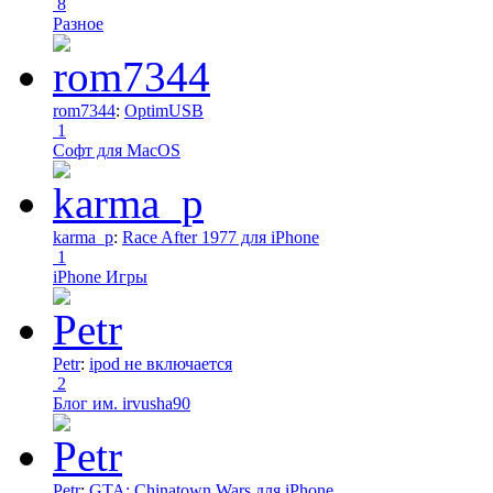
8
Разное
rom7344
:
OptimUSB
1
Софт для MacOS
karma_p
:
Race After 1977 для iPhone
1
iPhone Игры
Petr
:
ipod не включается
2
Блог им. irvusha90
Petr
:
GTA: Chinatown Wars для iPhone