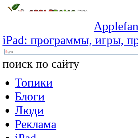
Applefan
iPad:
программы,
игры,
пр
поиск по сайту
Топики
Блоги
Люди
Реклама
iPad