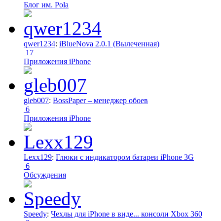
Блог им. Pola
qwer1234
:
iBlueNova 2.0.1 (Вылеченная)
17
Приложения iPhone
gleb007
:
BossPaper – менеджер обоев
6
Приложения iPhone
Lexx129
:
Глюки с индикатором батареи iPhone 3G
6
Обсуждения
Speedy
:
Чехлы для iPhone в виде... консоли Xbox 360