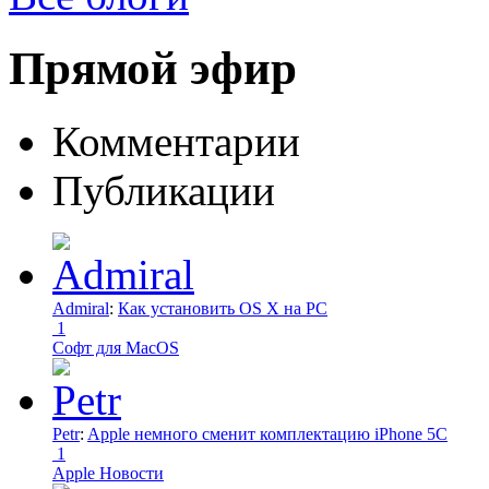
Прямой эфир
Комментарии
Публикации
Admiral
:
Как установить OS X на PC
1
Софт для MacOS
Petr
:
Apple немного сменит комплектацию iPhone 5C
1
Apple Новости