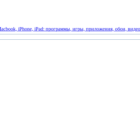
acbook,
iPhone,
iPad:
программы,
игры,
приложения,
обои,
виде