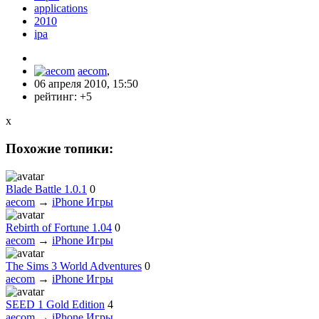
applications
2010
ipa
aecom
,
06 апреля 2010, 15:50
рейтинг:
+5
x
Похожие топики:
Blade Battle 1.0.1
0
aecom
→
iPhone Игры
Rebirth of Fortune 1.04
0
aecom
→
iPhone Игры
The Sims 3 World Adventures
0
aecom
→
iPhone Игры
SEED 1 Gold Edition
4
aecom
→
iPhone Игры