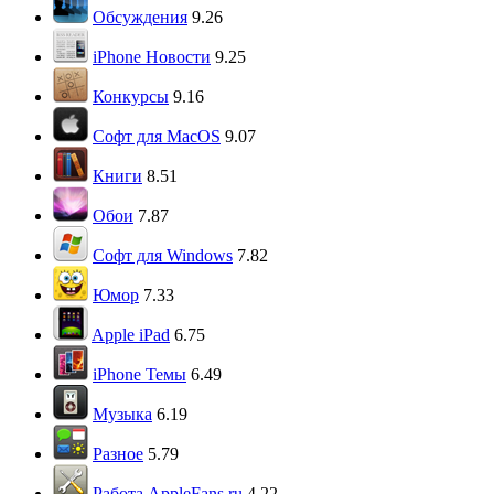
Обсуждения
9.26
iPhone Новости
9.25
Конкурсы
9.16
Софт для MacOS
9.07
Книги
8.51
Обои
7.87
Софт для Windows
7.82
Юмор
7.33
Apple iPad
6.75
iPhone Темы
6.49
Музыка
6.19
Разное
5.79
Работа AppleFans.ru
4.22