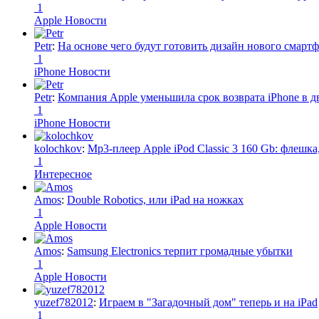
1
Apple Новости
Petr
:
На основе чего будут готовить дизайн нового смартф
1
iPhone Новости
Petr
:
Компания Apple уменьшила срок возврата iPhone в дв
1
iPhone Новости
kolochkov
:
Mp3-плеер Apple iPod Classic 3 160 Gb: флеш
1
Интересное
Amos
:
Double Robotics, или iPad на ножках
1
Apple Новости
Amos
:
Samsung Electronics терпит громадные убытки
1
Apple Новости
yuzef782012
:
Играем в "Загадочный дом" теперь и на iPad
1