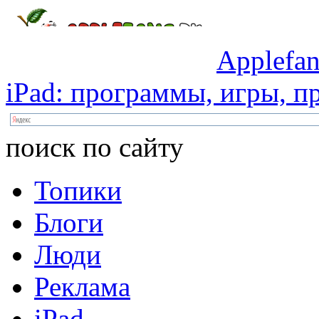
Applefan
iPad:
программы,
игры,
пр
поиск по сайту
Топики
Блоги
Люди
Реклама
iPad