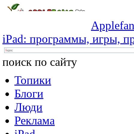
Applefan
iPad:
программы,
игры,
пр
поиск по сайту
Топики
Блоги
Люди
Реклама
iPad