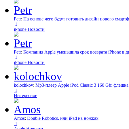
Petr
:
На основе чего будут готовить дизайн нового смартф
1
iPhone Новости
Petr
:
Компания Apple уменьшила срок возврата iPhone в дв
1
iPhone Новости
kolochkov
:
Mp3-плеер Apple iPod Classic 3 160 Gb: флеш
1
Интересное
Amos
:
Double Robotics, или iPad на ножках
1
Apple Новости