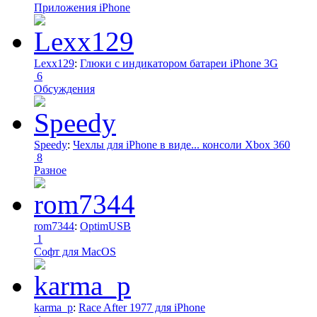
Приложения iPhone
Lexx129
:
Глюки с индикатором батареи iPhone 3G
6
Обсуждения
Speedy
:
Чехлы для iPhone в виде... консоли Xbox 360
8
Разное
rom7344
:
OptimUSB
1
Софт для MacOS
karma_p
:
Race After 1977 для iPhone