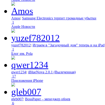
Amos
:
Samsung Electronics терпит громадные убытки
1
Apple Новости
yuzef782012
:
Играем в "Загадочный дом" теперь и на iPad
1
Блог им. Pola
qwer1234
:
iBlueNova 2.0.1 (Вылеченная)
17
Приложения iPhone
gleb007
:
BossPaper – менеджер обоев
6