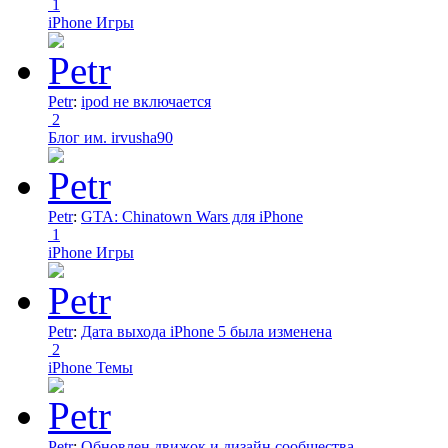
1
iPhone Игры
Petr
:
ipod не включается
2
Блог им. irvusha90
Petr
:
GTA: Chinatown Wars для iPhone
1
iPhone Игры
Petr
:
Дата выхода iPhone 5 была изменена
2
iPhone Темы
Petr
:
Обновлен движок и дизайн сообщества