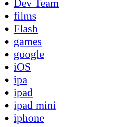
Dev Team
films
Flash
games
google
iOS
ipa
ipad
ipad mini
iphone