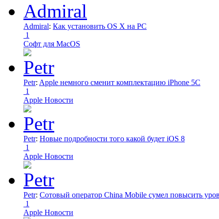
Admiral
:
Как установить OS X на PC
1
Софт для MacOS
Petr
:
Apple немного сменит комплектацию iPhone 5C
1
Apple Новости
Petr
:
Новые подробности того какой будет iOS 8
1
Apple Новости
Petr
:
Сотовый оператор China Mobile сумел повысить уро
1
Apple Новости