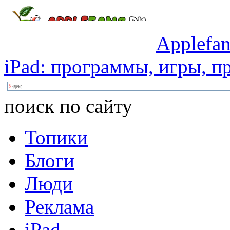
Applefan
iPad:
программы,
игры,
пр
поиск по сайту
Топики
Блоги
Люди
Реклама
iPad