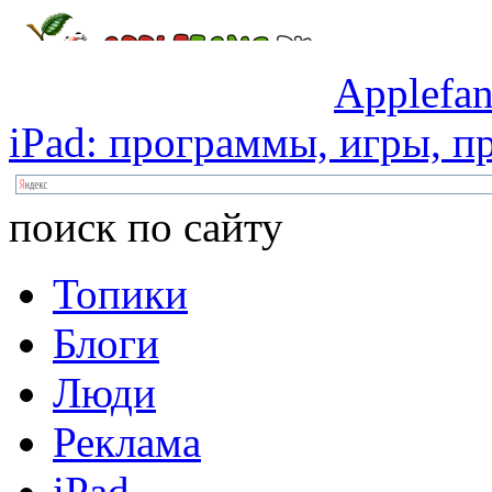
Applefan
iPad:
программы,
игры,
пр
поиск по сайту
Топики
Блоги
Люди
Реклама
iPad