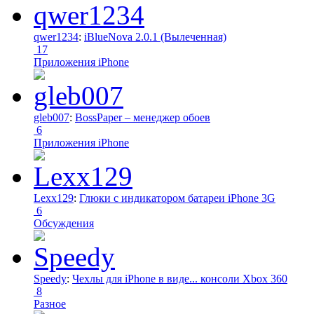
qwer1234
:
iBlueNova 2.0.1 (Вылеченная)
17
Приложения iPhone
gleb007
:
BossPaper – менеджер обоев
6
Приложения iPhone
Lexx129
:
Глюки с индикатором батареи iPhone 3G
6
Обсуждения
Speedy
:
Чехлы для iPhone в виде... консоли Xbox 360
8
Разное