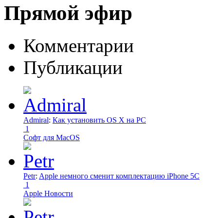
Прямой эфир
Комментарии
Публикации
Admiral
:
Как установить OS X на PC
1
Софт для MacOS
Petr
:
Apple немного сменит комплектацию iPhone 5C
1
Apple Новости