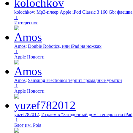
kolochkov
:
Mp3-плеер Apple iPod Classic 3 160 Gb: флеш
1
Интересное
Amos
:
Double Robotics, или iPad на ножках
1
Apple Новости
Amos
:
Samsung Electronics терпит громадные убытки
1
Apple Новости
yuzef782012
:
Играем в "Загадочный дом" теперь и на iPad
1
Блог им. Pola