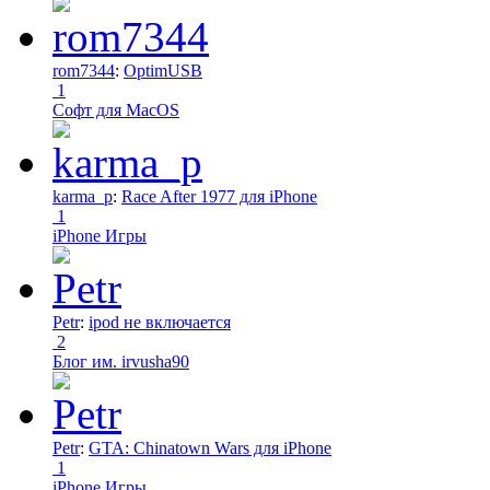
rom7344
:
OptimUSB
1
Софт для MacOS
karma_p
:
Race After 1977 для iPhone
1
iPhone Игры
Petr
:
ipod не включается
2
Блог им. irvusha90
Petr
:
GTA: Chinatown Wars для iPhone
1
iPhone Игры