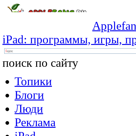
Applefan
iPad:
программы,
игры,
пр
поиск по сайту
Топики
Блоги
Люди
Реклама
iPad