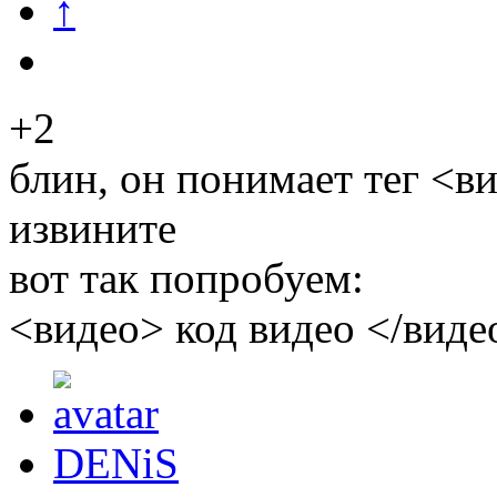
↑
+2
блин, он понимает тег <в
извините
вот так попробуем:
<видео> код видео </виде
DENiS