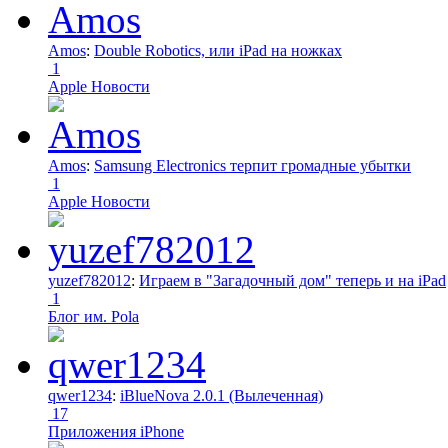
Amos
:
Double Robotics, или iPad на ножках
1
Apple Новости
Amos
:
Samsung Electronics терпит громадные убытки
1
Apple Новости
yuzef782012
:
Играем в "Загадочный дом" теперь и на iPad
1
Блог им. Pola
qwer1234
:
iBlueNova 2.0.1 (Вылеченная)
17
Приложения iPhone