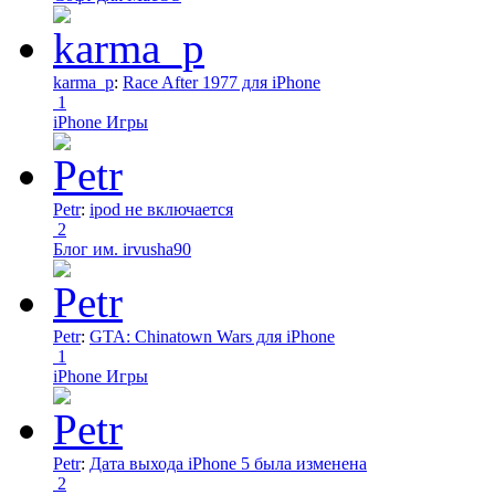
karma_p
:
Race After 1977 для iPhone
1
iPhone Игры
Petr
:
ipod не включается
2
Блог им. irvusha90
Petr
:
GTA: Chinatown Wars для iPhone
1
iPhone Игры
Petr
:
Дата выхода iPhone 5 была изменена
2