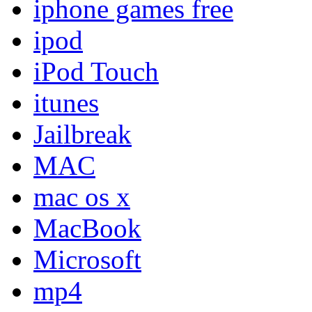
iphone games free
ipod
iPod Touch
itunes
Jailbreak
MAC
mac os x
MacBook
Microsoft
mp4