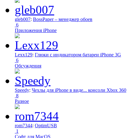
gleb007
:
BossPaper – менеджер обоев
6
Приложения iPhone
Lexx129
:
Глюки с индикатором батареи iPhone 3G
6
Обсуждения
Speedy
:
Чехлы для iPhone в виде... консоли Xbox 360
8
Разное
rom7344
:
OptimUSB
1
Софт для MacOS