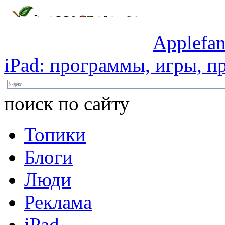
Applefan
iPad:
программы,
игры,
пр
поиск по сайту
Топики
Блоги
Люди
Реклама
iPad