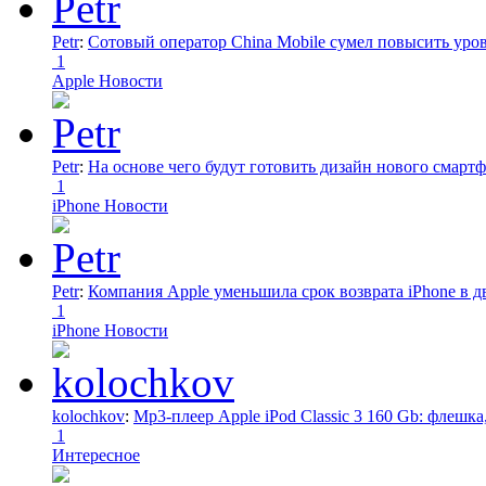
Petr
:
Сотовый оператор China Mobile сумел повысить уро
1
Apple Новости
Petr
:
На основе чего будут готовить дизайн нового смартф
1
iPhone Новости
Petr
:
Компания Apple уменьшила срок возврата iPhone в дв
1
iPhone Новости
kolochkov
:
Mp3-плеер Apple iPod Classic 3 160 Gb: флеш
1
Интересное