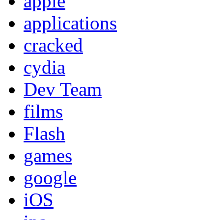
apple
applications
cracked
cydia
Dev Team
films
Flash
games
google
iOS