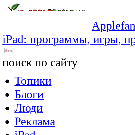
Applefan
iPad:
программы,
игры,
пр
поиск по сайту
Топики
Блоги
Люди
Реклама
iPad