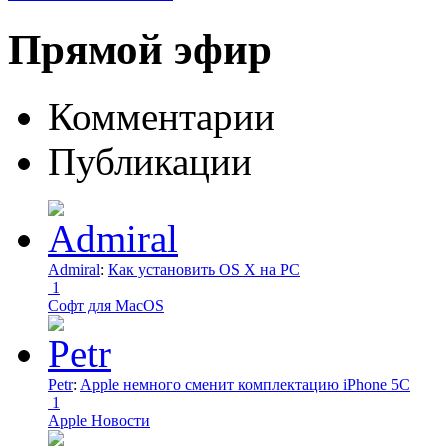
Прямой эфир
Комментарии
Публикации
Admiral
:
Как установить OS X на PC
1
Софт для MacOS
Petr
:
Apple немного сменит комплектацию iPhone 5C
1
Apple Новости