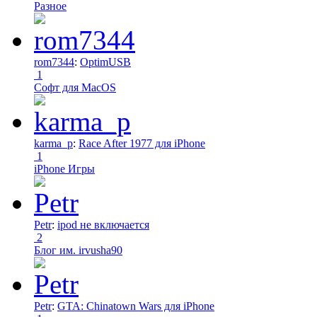
Разное
rom7344
:
OptimUSB
1
Софт для MacOS
karma_p
:
Race After 1977 для iPhone
1
iPhone Игры
Petr
:
ipod не включается
2
Блог им. irvusha90
Petr
:
GTA: Chinatown Wars для iPhone