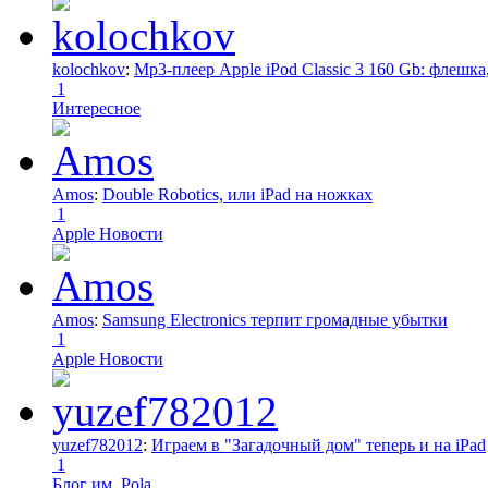
kolochkov
:
Mp3-плеер Apple iPod Classic 3 160 Gb: флеш
1
Интересное
Amos
:
Double Robotics, или iPad на ножках
1
Apple Новости
Amos
:
Samsung Electronics терпит громадные убытки
1
Apple Новости
yuzef782012
:
Играем в "Загадочный дом" теперь и на iPad
1
Блог им. Pola