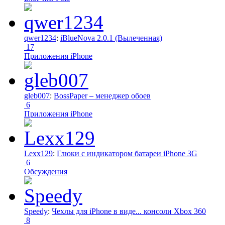
qwer1234
:
iBlueNova 2.0.1 (Вылеченная)
17
Приложения iPhone
gleb007
:
BossPaper – менеджер обоев
6
Приложения iPhone
Lexx129
:
Глюки с индикатором батареи iPhone 3G
6
Обсуждения
Speedy
:
Чехлы для iPhone в виде... консоли Xbox 360
8