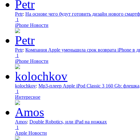
Petr
:
На основе чего будут готовить дизайн нового смартф
1
iPhone Новости
Petr
:
Компания Apple уменьшила срок возврата iPhone в дв
1
iPhone Новости
kolochkov
:
Mp3-плеер Apple iPod Classic 3 160 Gb: флеш
1
Интересное
Amos
:
Double Robotics, или iPad на ножках
1
Apple Новости