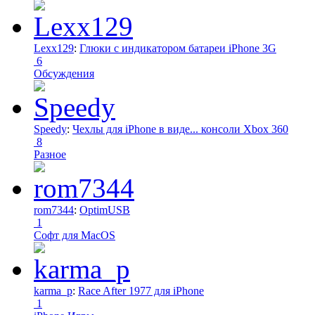
Lexx129
:
Глюки с индикатором батареи iPhone 3G
6
Обсуждения
Speedy
:
Чехлы для iPhone в виде... консоли Xbox 360
8
Разное
rom7344
:
OptimUSB
1
Софт для MacOS
karma_p
:
Race After 1977 для iPhone
1