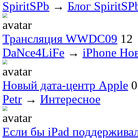
SpiritSPb
→
Блог SpiritSP
Трансляция WWDC09
12
DaNce4LiFe
→
iPhone Но
Новый дата-центр Apple
0
Petr
→
Интересное
Если бы iPad поддерживал