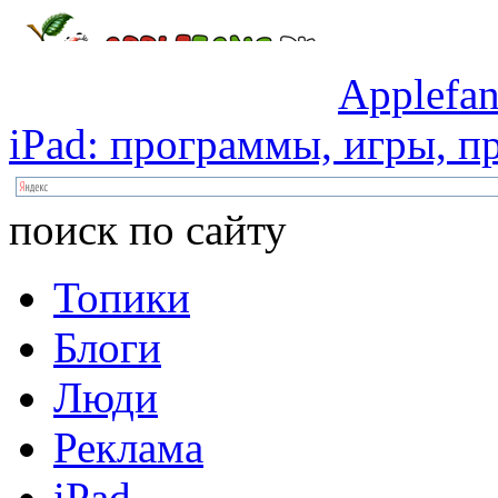
Applefan
iPad:
программы,
игры,
пр
поиск по сайту
Топики
Блоги
Люди
Реклама
iPad