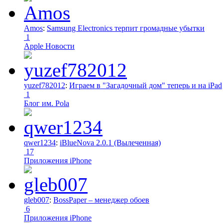
Amos
:
Samsung Electronics терпит громадные убытки
1
Apple Новости
yuzef782012
:
Играем в "Загадочный дом" теперь и на iPad
1
Блог им. Pola
qwer1234
:
iBlueNova 2.0.1 (Вылеченная)
17
Приложения iPhone
gleb007
:
BossPaper – менеджер обоев
6
Приложения iPhone