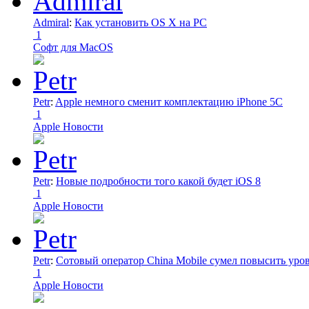
Admiral
:
Как установить OS X на PC
1
Софт для MacOS
Petr
:
Apple немного сменит комплектацию iPhone 5C
1
Apple Новости
Petr
:
Новые подробности того какой будет iOS 8
1
Apple Новости
Petr
:
Сотовый оператор China Mobile сумел повысить уро
1
Apple Новости