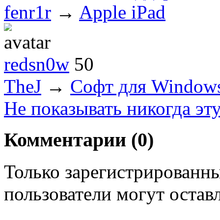
fenr1r
→
Apple iPad
redsn0w
50
TheJ
→
Софт для Window
Не показывать никогда эт
Комментарии (
0
)
Только зарегистрированны
пользователи могут остав