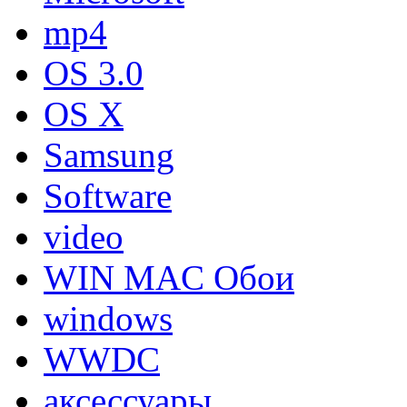
mp4
OS 3.0
OS X
Samsung
Software
video
WIN MAC Обои
windows
WWDC
аксессуары