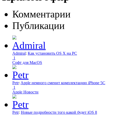
Комментарии
Публикации
Admiral
:
Как установить OS X на PC
1
Софт для MacOS
Petr
:
Apple немного сменит комплектацию iPhone 5C
1
Apple Новости
Petr
:
Новые подробности того какой будет iOS 8