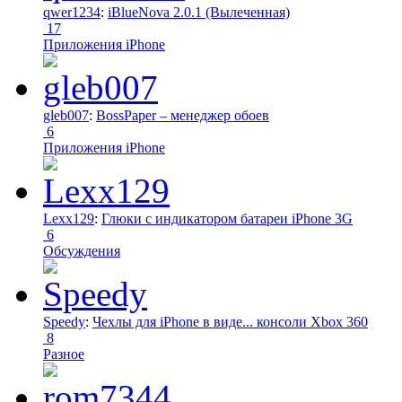
qwer1234
:
iBlueNova 2.0.1 (Вылеченная)
17
Приложения iPhone
gleb007
:
BossPaper – менеджер обоев
6
Приложения iPhone
Lexx129
:
Глюки с индикатором батареи iPhone 3G
6
Обсуждения
Speedy
:
Чехлы для iPhone в виде... консоли Xbox 360
8
Разное