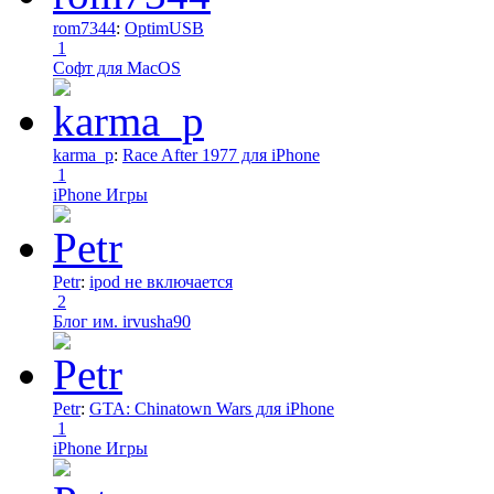
rom7344
:
OptimUSB
1
Софт для MacOS
karma_p
:
Race After 1977 для iPhone
1
iPhone Игры
Petr
:
ipod не включается
2
Блог им. irvusha90
Petr
:
GTA: Chinatown Wars для iPhone
1
iPhone Игры