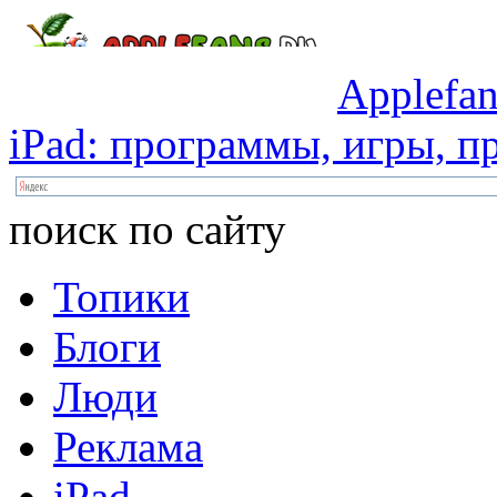
Applefan
iPad:
программы,
игры,
пр
поиск по сайту
Топики
Блоги
Люди
Реклама
iPad