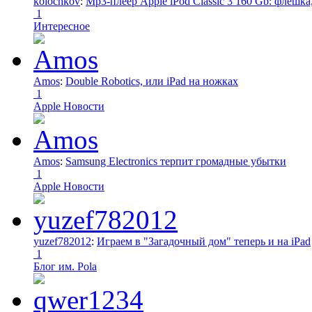
kolochkov
:
Mp3-плеер Apple iPod Classic 3 160 Gb: флеш
1
Интересное
Amos
:
Double Robotics, или iPad на ножках
1
Apple Новости
Amos
:
Samsung Electronics терпит громадные убытки
1
Apple Новости
yuzef782012
:
Играем в "Загадочный дом" теперь и на iPad
1
Блог им. Pola