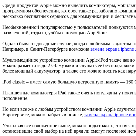
Среди продуктов Apple можно выделить компьютеры, мобильны
программном обеспечении, которое также разработано компани
несколько бесплатных сервисов для коммуникации и бесплатн
Необыкновенной популярностью у пользователей пользуются 
развлечений, отдыха, учёбы с помощью App Store.
Однако бывают досадные случаи, когда с любимым гаджетом чт
Например, в Санкт-Петербурге возможна
замена экрана iphone
Мультимедийное устройство компании Apple-iPod также давно за
можно разместить до 2 Gb музыки и слушать её без подзарядки 
более мощный аккумулятор, а также его можно носить как нар
iPod classic – имеет самую большую встроенную память — 160 G
Планшетные компьютеры iPad также очень популярны у покупат
исполнение.
Но если все же с любым устройством компании Apple случится
Евросервисе, можно набрать в поиске,
замена экрана iphone во
Учитывая все изложенное выше, можно подытожить, что вся п
остановившие свой выбор на ней вряд ли смогут после неё ис