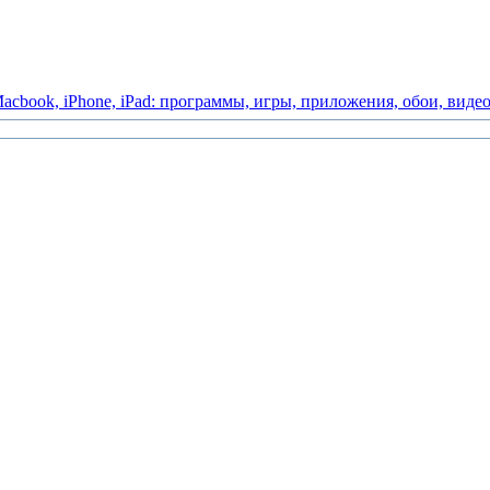
acbook,
iPhone,
iPad:
программы,
игры,
приложения,
обои,
виде