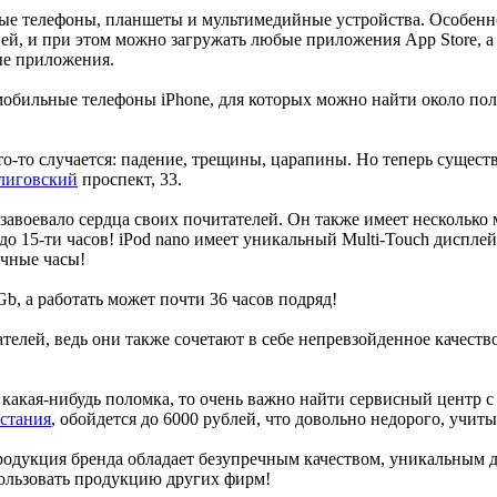
е телефоны, планшеты и мультимедийные устройства. Особеннос
ей, и при этом можно загружать любые приложения App Store, а
ые приложения.
мобильные телефоны iPhone, для которых можно найти около п
о-то случается: падение, трещины, царапины. Но теперь сущест
 лиговский
проспект, 33.
воевало сердца своих почитателей. Он также имеет несколько мо
до 15-ти часов! iPod nano имеет уникальный Multi-Touch диспле
учные часы!
b, а работать может почти 36 часов подряд!
елей, ведь они также сочетают в себе непревзойденное качеств
 какая-нибудь поломка, то очень важно найти сервисный центр
сстания
, обойдется до 6000 рублей, что довольно недорого, учит
родукция бренда обладает безупречным качеством, уникальным
пользовать продукцию других фирм!