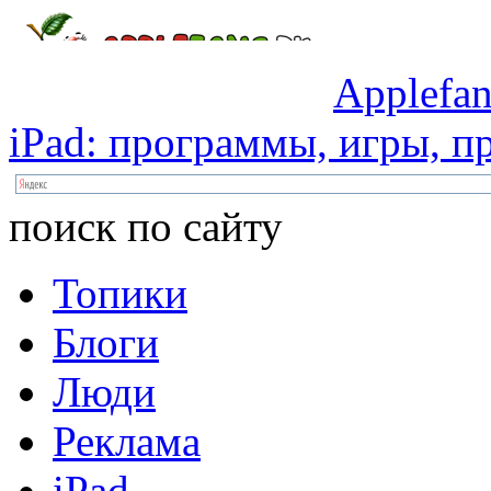
Applefan
iPad:
программы,
игры,
пр
поиск по сайту
Топики
Блоги
Люди
Реклама
iPad