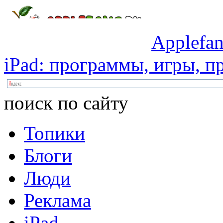
Applefan
iPad:
программы,
игры,
пр
поиск по сайту
Топики
Блоги
Люди
Реклама
iPad