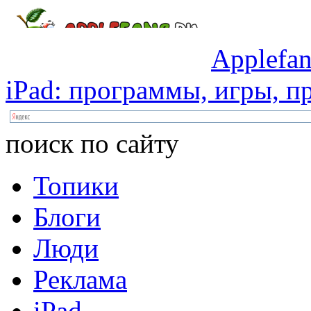
Applefan
iPad:
программы,
игры,
пр
поиск по сайту
Топики
Блоги
Люди
Реклама
iPad