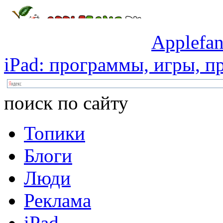
Applefan
iPad:
программы,
игры,
пр
поиск по сайту
Топики
Блоги
Люди
Реклама
iPad