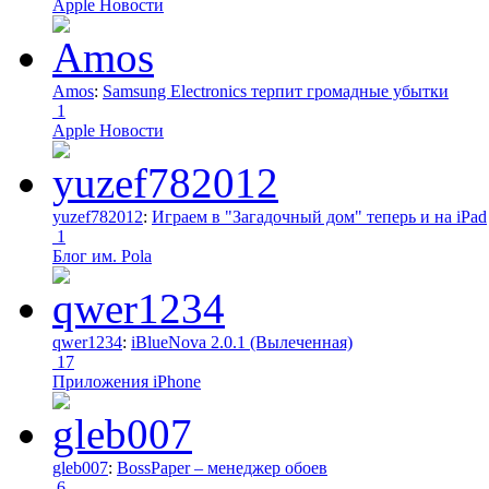
Apple Новости
Amos
:
Samsung Electronics терпит громадные убытки
1
Apple Новости
yuzef782012
:
Играем в "Загадочный дом" теперь и на iPad
1
Блог им. Pola
qwer1234
:
iBlueNova 2.0.1 (Вылеченная)
17
Приложения iPhone
gleb007
:
BossPaper – менеджер обоев
6