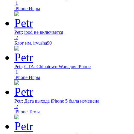
1
iPhone Игры
Petr
:
ipod не включается
2
Блог им. irvusha90
Petr
:
GTA: Chinatown Wars для iPhone
1
iPhone Игры
Petr
:
Дата выхода iPhone 5 была изменена
2
iPhone Темы