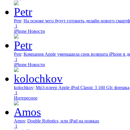
Petr
:
На основе чего будут готовить дизайн нового смартф
1
iPhone Новости
Petr
:
Компания Apple уменьшила срок возврата iPhone в дв
1
iPhone Новости
kolochkov
:
Mp3-плеер Apple iPod Classic 3 160 Gb: флеш
1
Интересное
Amos
:
Double Robotics, или iPad на ножках
1