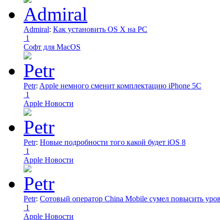
Admiral
:
Как установить OS X на PC
1
Софт для MacOS
Petr
:
Apple немного сменит комплектацию iPhone 5C
1
Apple Новости
Petr
:
Новые подробности того какой будет iOS 8
1
Apple Новости
Petr
:
Сотовый оператор China Mobile сумел повысить уро
1
Apple Новости