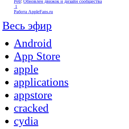
Petr
:
Обновлен движок и дизайн сообщества
1
Работа AppleFans.ru
Весь эфир
Android
App Store
apple
applications
appstore
cracked
cydia