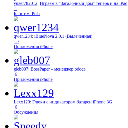
yuzef782012
:
Играем в "Загадочный дом" теперь и на iPad
1
Блог им. Pola
qwer1234
:
iBlueNova 2.0.1 (Вылеченная)
17
Приложения iPhone
gleb007
:
BossPaper – менеджер обоев
6
Приложения iPhone
Lexx129
:
Глюки с индикатором батареи iPhone 3G
6
Обсуждения