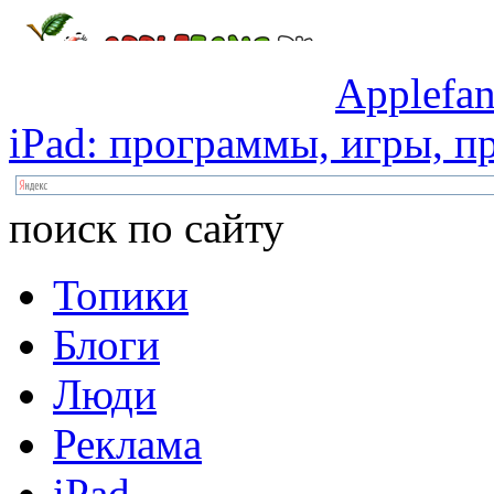
Applefan
iPad:
программы,
игры,
пр
поиск по сайту
Топики
Блоги
Люди
Реклама
iPad