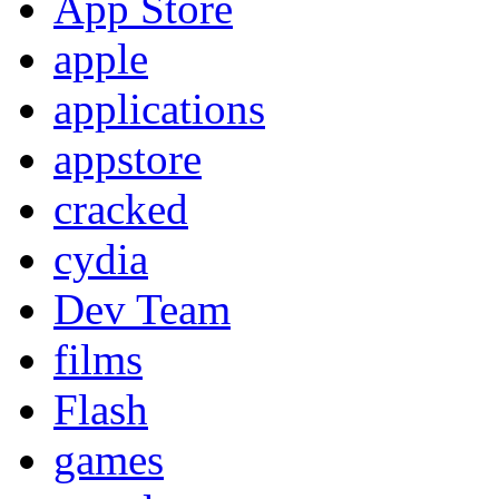
App Store
apple
applications
appstore
cracked
cydia
Dev Team
films
Flash
games