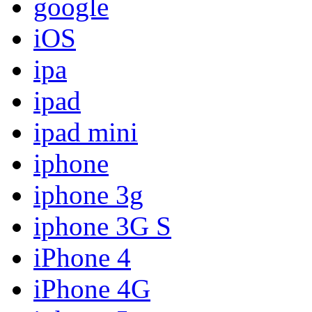
google
iOS
ipa
ipad
ipad mini
iphone
iphone 3g
iphone 3G S
iPhone 4
iPhone 4G