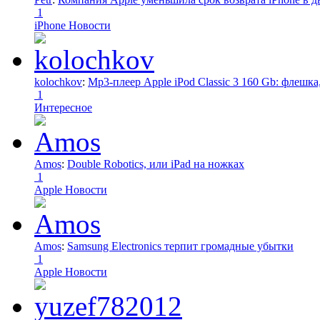
1
iPhone Новости
kolochkov
:
Mp3-плеер Apple iPod Classic 3 160 Gb: флеш
1
Интересное
Amos
:
Double Robotics, или iPad на ножках
1
Apple Новости
Amos
:
Samsung Electronics терпит громадные убытки
1
Apple Новости