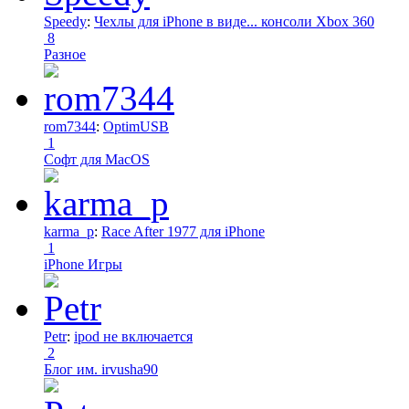
Speedy
:
Чехлы для iPhone в виде... консоли Xbox 360
8
Разное
rom7344
:
OptimUSB
1
Софт для MacOS
karma_p
:
Race After 1977 для iPhone
1
iPhone Игры
Petr
:
ipod не включается
2
Блог им. irvusha90