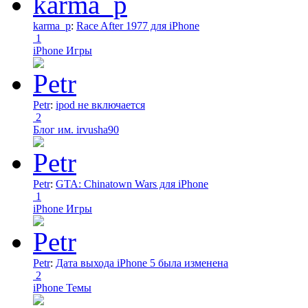
karma_p
:
Race After 1977 для iPhone
1
iPhone Игры
Petr
:
ipod не включается
2
Блог им. irvusha90
Petr
:
GTA: Chinatown Wars для iPhone
1
iPhone Игры
Petr
:
Дата выхода iPhone 5 была изменена
2
iPhone Темы