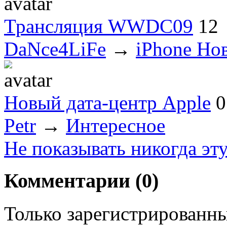
Трансляция WWDC09
12
DaNce4LiFe
→
iPhone Но
Новый дата-центр Apple
0
Petr
→
Интересное
Не показывать никогда эт
Комментарии (
0
)
Только зарегистрированны