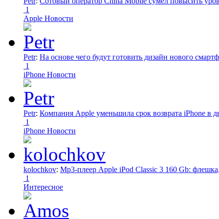
Petr
:
Сотовый оператор China Mobile сумел повысить уро
1
Apple Новости
Petr
:
На основе чего будут готовить дизайн нового смартф
1
iPhone Новости
Petr
:
Компания Apple уменьшила срок возврата iPhone в дв
1
iPhone Новости
kolochkov
:
Mp3-плеер Apple iPod Classic 3 160 Gb: флеш
1
Интересное