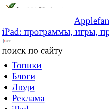
Applefan
iPad:
программы,
игры,
пр
поиск по сайту
Топики
Блоги
Люди
Реклама
iPad