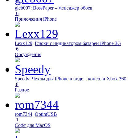
gleb007
:
BossPaper – менеджер обоев
6
Приложения iPhone
Lexx129
:
Глюки с индикатором батареи iPhone 3G
6
Обсуждения
Speedy
:
Чехлы для iPhone в виде... консоли Xbox 360
8
Разное
rom7344
:
OptimUSB
1
Софт для MacOS