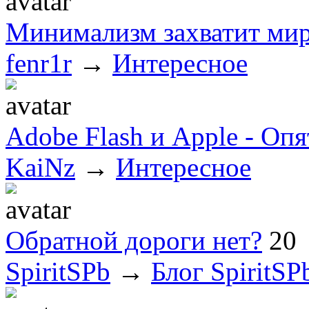
Минимализм захватит ми
fenr1r
→
Интересное
Adobe Flash и Apple - Оп
KaiNz
→
Интересное
Обратной дороги нет?
20
SpiritSPb
→
Блог SpiritSP