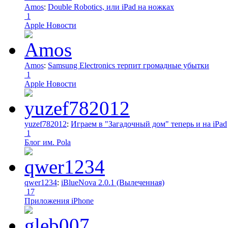
Amos
:
Double Robotics, или iPad на ножках
1
Apple Новости
Amos
:
Samsung Electronics терпит громадные убытки
1
Apple Новости
yuzef782012
:
Играем в "Загадочный дом" теперь и на iPad
1
Блог им. Pola
qwer1234
:
iBlueNova 2.0.1 (Вылеченная)
17
Приложения iPhone