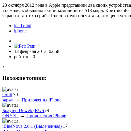
23 октября 2012 года в Apple представили два своих устройств
эта модель обвалила акции компании на $18 млрд. Критика iPa
экрана для этих серий. Пользователи посчитали, что цена устр
ipad mini
iphone
Petr
,
13 февраля 2013, 02:58
рейтинг:
0
x
Похожие топики:
Orbit
39
sapsan
→
Приложения iPhone
Браузер Ucweb (RUS)
9
ONYXis
→
Приложения iPhone
iBlueNova 2.0.1 (Вылеченная)
17