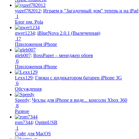
yuzef782012
:
Играем в "Загадочный дом" теперь и на iPad
1
Блог им. Pola
qwer1234
:
iBlueNova 2.0.1 (Вылеченная)
17
Приложения iPhone
gleb007
:
BossPaper – менеджер обоев
6
Приложения iPhone
Lexx129
:
Глюки с индикатором батареи iPhone 3G
6
Обсуждения
Speedy
:
Чехлы для iPhone в виде... консоли Xbox 360
8
Разное
rom7344
:
OptimUSB
1
Софт для MacOS