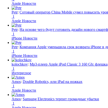
Apple Новости
Petr
:
Сотовый оператор China Mobile сумел повысить уро
1
Apple Новости
Petr
:
На основе чего будут готовить дизайн нового смартф
1
iPhone Новости
Petr
:
Компания Apple уменьшила срок возврата iPhone в дв
1
iPhone Новости
kolochkov
:
Mp3-плеер Apple iPod Classic 3 160 Gb: флеш
1
Интересное
Amos
:
Double Robotics, или iPad на ножках
1
Apple Новости
Amos
:
Samsung Electronics терпит громадные убытки
1
Apple Новости