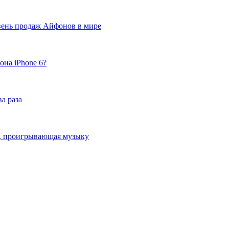
вень продаж Айфонов в мире
она iPhone 6?
а раза
ка, проигрывающая музыку