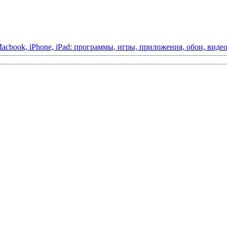
acbook,
iPhone,
iPad:
программы,
игры,
приложения,
обои,
виде