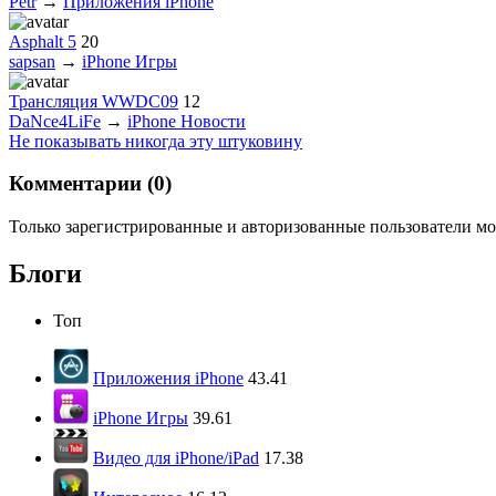
Petr
→
Приложения iPhone
Asphalt 5
20
sapsan
→
iPhone Игры
Трансляция WWDC09
12
DaNce4LiFe
→
iPhone Новости
Не показывать никогда эту штуковину
Комментарии (
0
)
Только зарегистрированные и авторизованные пользователи мо
Блоги
Топ
Приложения iPhone
43.41
iPhone Игры
39.61
Видео для iPhone/iPad
17.38