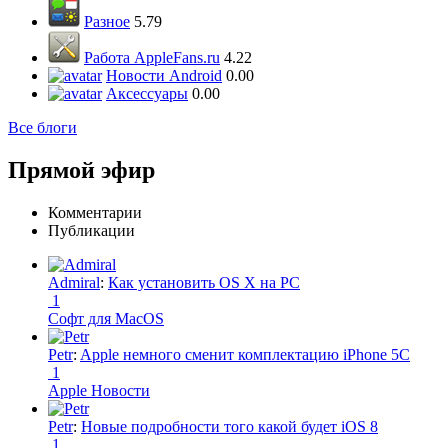
Разное
5.79
Работа AppleFans.ru
4.22
Новости Android
0.00
Аксессуары
0.00
Все блоги
Прямой эфир
Комментарии
Публикации
Admiral
:
Как установить OS X на PC
1
Софт для MacOS
Petr
:
Apple немного сменит комплектацию iPhone 5C
1
Apple Новости
Petr
:
Новые подробности того какой будет iOS 8
1