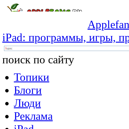
Applefan
iPad:
программы,
игры,
пр
поиск по сайту
Топики
Блоги
Люди
Реклама
iPad