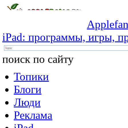
Applefan
iPad:
программы,
игры,
пр
поиск по сайту
Топики
Блоги
Люди
Реклама
iPad