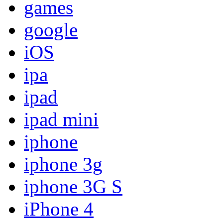
games
google
iOS
ipa
ipad
ipad mini
iphone
iphone 3g
iphone 3G S
iPhone 4