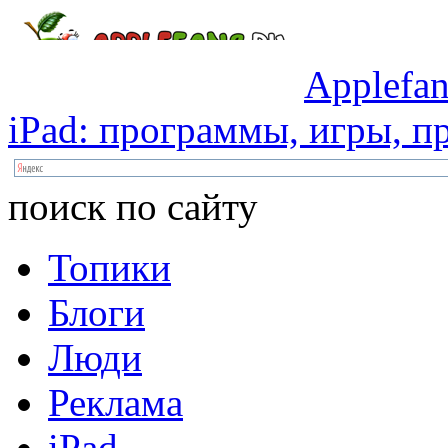
Applefan
iPad:
программы,
игры,
пр
поиск по сайту
Топики
Блоги
Люди
Реклама
iPad