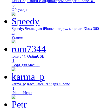
Lexx129
:
Глюки с индикатором батареи iPhone 3G
6
Обсуждения
Speedy
:
Чехлы для iPhone в виде... консоли Xbox 360
8
Разное
rom7344
:
OptimUSB
1
Софт для MacOS
karma_p
:
Race After 1977 для iPhone
1
iPhone Игры