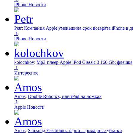
iPhone Новости
Petr
:
Компания Apple уменьшила срок возврата iPhone в дв
1
iPhone Новости
kolochkov
:
Mp3-плеер Apple iPod Classic 3 160 Gb: флеш
1
Интересное
Amos
:
Double Robotics, или iPad на ножках
1
Apple Новости
Amos
:
Samsung Electronics терпит громадные убытки