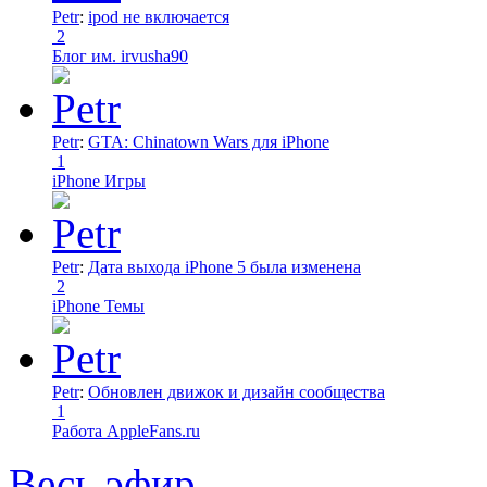
Petr
:
ipod не включается
2
Блог им. irvusha90
Petr
:
GTA: Chinatown Wars для iPhone
1
iPhone Игры
Petr
:
Дата выхода iPhone 5 была изменена
2
iPhone Темы
Petr
:
Обновлен движок и дизайн сообщества
1
Работа AppleFans.ru
Весь эфир