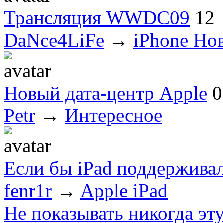
Трансляция WWDC09
12
DaNce4LiFe
→
iPhone Но
Новый дата-центр Apple
0
Petr
→
Интересное
Если бы iPad поддерживал
fenr1r
→
Apple iPad
Не показывать никогда эт