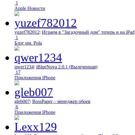
1
Apple Новости
yuzef782012
:
Играем в "Загадочный дом" теперь и на iPad
1
Блог им. Pola
qwer1234
:
iBlueNova 2.0.1 (Вылеченная)
17
Приложения iPhone
gleb007
:
BossPaper – менеджер обоев
6
Приложения iPhone