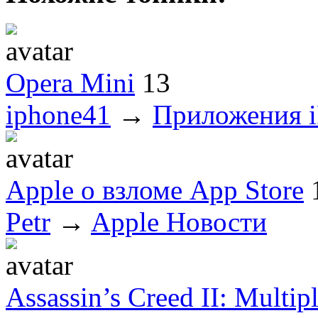
Opera Mini
13
iphone41
→
Приложения i
Apple о взломе App Store
Petr
→
Apple Новости
Assassin’s Creed II: Multip