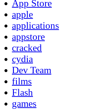
App Store
apple
applications
appstore
cracked
cydia
Dev Team
films
Flash
games