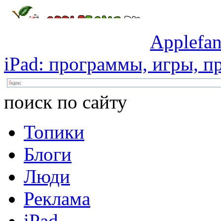
Applefan
iPad:
программы,
игры,
пр
поиск по сайту
Топики
Блоги
Люди
Реклама
iPad