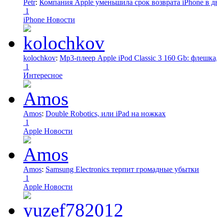
Petr
:
Компания Apple уменьшила срок возврата iPhone в дв
1
iPhone Новости
kolochkov
:
Mp3-плеер Apple iPod Classic 3 160 Gb: флеш
1
Интересное
Amos
:
Double Robotics, или iPad на ножках
1
Apple Новости
Amos
:
Samsung Electronics терпит громадные убытки
1
Apple Новости