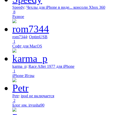
Speedy
:
Чехлы для iPhone в виде... консоли Xbox 360
8
Разное
rom7344
:
OptimUSB
1
Софт для MacOS
karma_p
:
Race After 1977 для iPhone
1
iPhone Игры
Petr
:
ipod не включается
2
Блог им. irvusha90