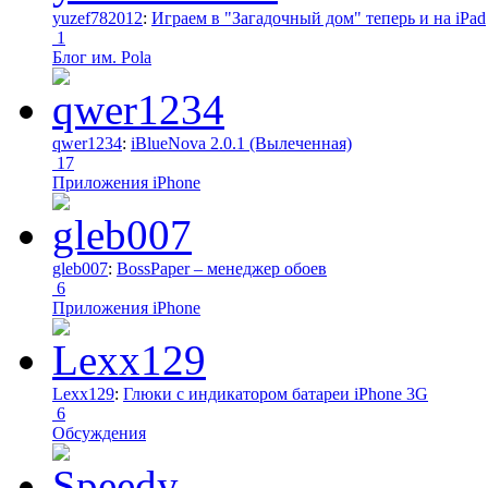
yuzef782012
:
Играем в "Загадочный дом" теперь и на iPad
1
Блог им. Pola
qwer1234
:
iBlueNova 2.0.1 (Вылеченная)
17
Приложения iPhone
gleb007
:
BossPaper – менеджер обоев
6
Приложения iPhone
Lexx129
:
Глюки с индикатором батареи iPhone 3G
6
Обсуждения