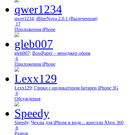
qwer1234
:
iBlueNova 2.0.1 (Вылеченная)
17
Приложения iPhone
gleb007
:
BossPaper – менеджер обоев
6
Приложения iPhone
Lexx129
:
Глюки с индикатором батареи iPhone 3G
6
Обсуждения
Speedy
:
Чехлы для iPhone в виде... консоли Xbox 360
8
Разное