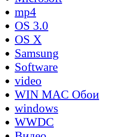
mp4
OS 3.0
OS X
Samsung
Software
video
WIN MAC Обои
windows
WWDC
Видео