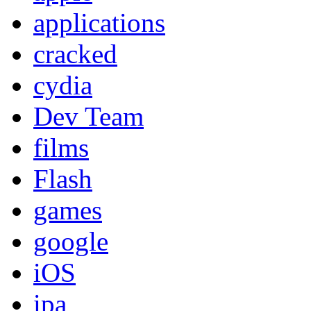
applications
cracked
cydia
Dev Team
films
Flash
games
google
iOS
ipa