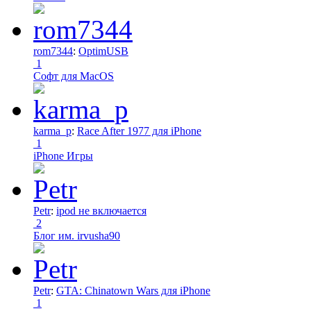
rom7344
:
OptimUSB
1
Софт для MacOS
karma_p
:
Race After 1977 для iPhone
1
iPhone Игры
Petr
:
ipod не включается
2
Блог им. irvusha90
Petr
:
GTA: Chinatown Wars для iPhone
1