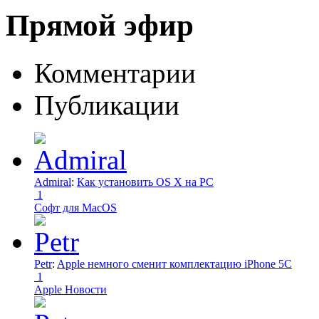
Прямой эфир
Комментарии
Публикации
Admiral
:
Как установить OS X на PC
1
Софт для MacOS
Petr
:
Apple немного сменит комплектацию iPhone 5C
1
Apple Новости