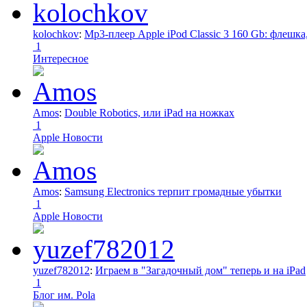
kolochkov
:
Mp3-плеер Apple iPod Classic 3 160 Gb: флеш
1
Интересное
Amos
:
Double Robotics, или iPad на ножках
1
Apple Новости
Amos
:
Samsung Electronics терпит громадные убытки
1
Apple Новости
yuzef782012
:
Играем в "Загадочный дом" теперь и на iPad
1
Блог им. Pola