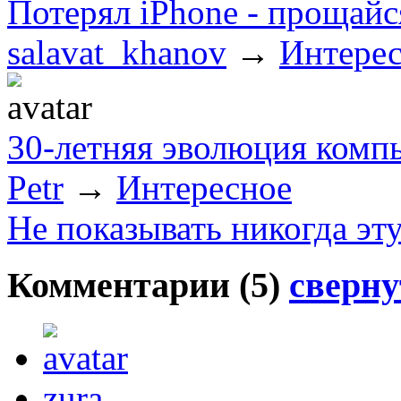
Потерял iPhone - прощайс
salavat_khanov
→
Интере
30-летняя эволюция комп
Petr
→
Интересное
Не показывать никогда эт
Комментарии (
5
)
сверну
zura