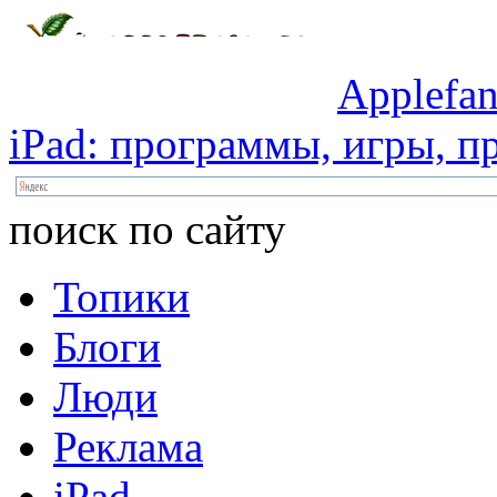
Applefan
iPad:
программы,
игры,
пр
поиск по сайту
Топики
Блоги
Люди
Реклама
iPad