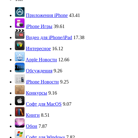
Приложения iPhone
43.41
iPhone Игры
39.61
Видео для iPhone/iPad
17.38
Интересное
16.12
Apple Новости
12.66
Обсуждения
9.26
iPhone Новости
9.25
Конкурсы
9.16
Софт для MacOS
9.07
Книги
8.51
Обои
7.87
Софт для Windows
7.82