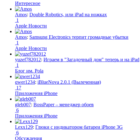
Интересное
Amos
:
Double Robotics, или iPad на ножках
1
Apple Новости
Amos
:
Samsung Electronics терпит громадные убытки
1
Apple Новости
yuzef782012
:
Играем в "Загадочный дом" теперь и на iPad
1
Блог им. Pola
qwer1234
:
iBlueNova 2.0.1 (Вылеченная)
17
Приложения iPhone
gleb007
:
BossPaper – менеджер обоев
6
Приложения iPhone
Lexx129
:
Глюки с индикатором батареи iPhone 3G
6
Обсуждения