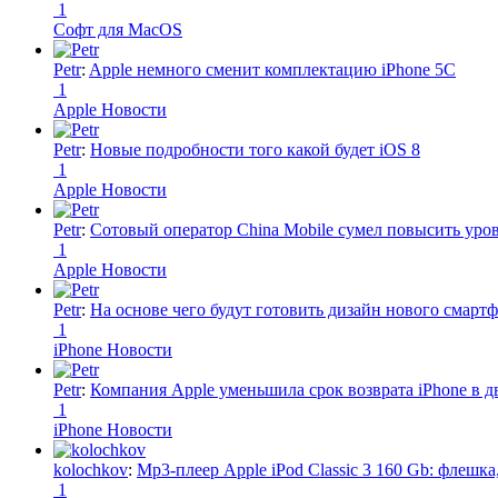
1
Софт для MacOS
Petr
:
Apple немного сменит комплектацию iPhone 5C
1
Apple Новости
Petr
:
Новые подробности того какой будет iOS 8
1
Apple Новости
Petr
:
Сотовый оператор China Mobile сумел повысить уро
1
Apple Новости
Petr
:
На основе чего будут готовить дизайн нового смартф
1
iPhone Новости
Petr
:
Компания Apple уменьшила срок возврата iPhone в дв
1
iPhone Новости
kolochkov
:
Mp3-плеер Apple iPod Classic 3 160 Gb: флеш
1