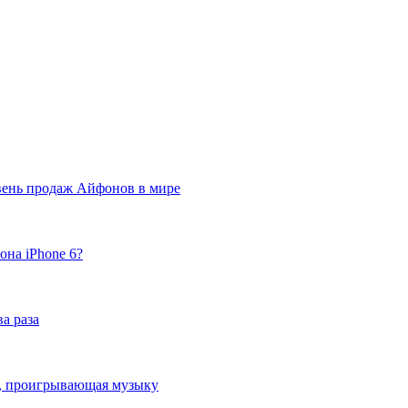
вень продаж Айфонов в мире
она iPhone 6?
а раза
ка, проигрывающая музыку