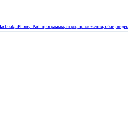
acbook,
iPhone,
iPad:
программы,
игры,
приложения,
обои,
виде