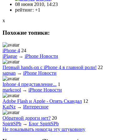
08 июня 2010, 14:23
рейтинг:
+1
x
Похожие топики:
iPhone 4
24
iPlague
→
iPhone Новости
Первый hands-on с iPhone 4 в главной роли!
22
sapsan
→
iPhone Новости
Iphone 4 представление...
1
markcool
→
iPhone Новости
Adobe Flash и Apple - Опять Скандал
12
KaiNz
→
Интересное
Обратной дороги нет?
20
SpiritSPb
→
Блог SpiritSPb
Не показывать никогда эту штуковину