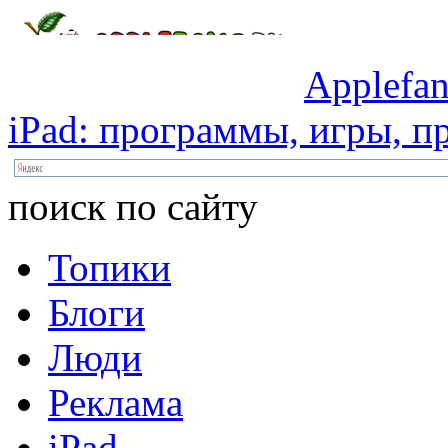
Applefan
iPad:
программы,
игры,
пр
поиск по сайту
Топики
Блоги
Люди
Реклама
iPad