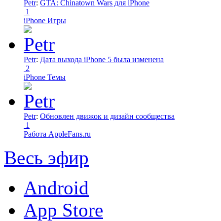
Petr
:
GTA: Chinatown Wars для iPhone
1
iPhone Игры
Petr
:
Дата выхода iPhone 5 была изменена
2
iPhone Темы
Petr
:
Обновлен движок и дизайн сообщества
1
Работа AppleFans.ru
Весь эфир
Android
App Store