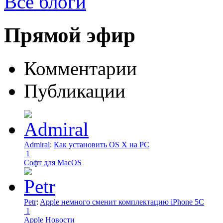
Все блоги
Прямой эфир
Комментарии
Публикации
Admiral
:
Как установить OS X на PC
1
Софт для MacOS
Petr
:
Apple немного сменит комплектацию iPhone 5C
1
Apple Новости