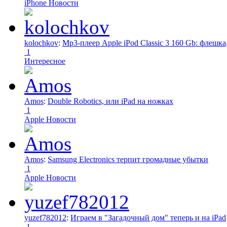
iPhone Новости
kolochkov
:
Mp3-плеер Apple iPod Classic 3 160 Gb: флеш
1
Интересное
Amos
:
Double Robotics, или iPad на ножках
1
Apple Новости
Amos
:
Samsung Electronics терпит громадные убытки
1
Apple Новости
yuzef782012
:
Играем в "Загадочный дом" теперь и на iPad
1