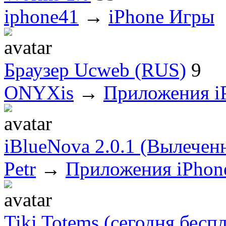
iphone41
→
iPhone Игры
Браузер Ucweb (RUS)
9
ONYXis
→
Приложения i
iBlueNova 2.0.1 (Вылечен
Petr
→
Приложения iPhon
Tiki Totems (сегодня бесп