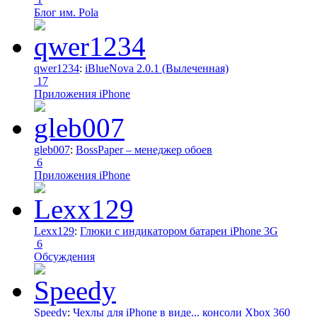
Блог им. Pola
qwer1234
:
iBlueNova 2.0.1 (Вылеченная)
17
Приложения iPhone
gleb007
:
BossPaper – менеджер обоев
6
Приложения iPhone
Lexx129
:
Глюки с индикатором батареи iPhone 3G
6
Обсуждения
Speedy
:
Чехлы для iPhone в виде... консоли Xbox 360