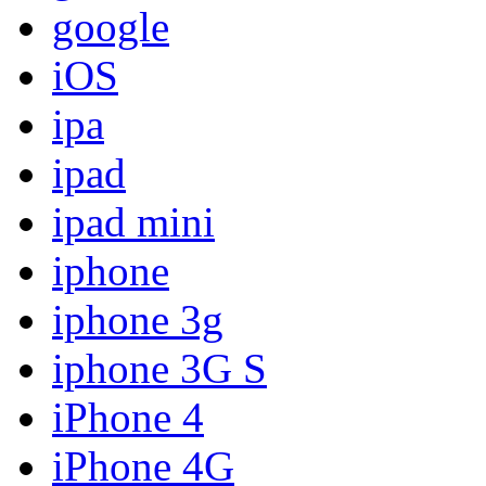
google
iOS
ipa
ipad
ipad mini
iphone
iphone 3g
iphone 3G S
iPhone 4
iPhone 4G