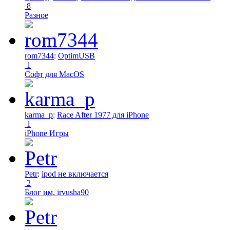
8
Разное
rom7344
:
OptimUSB
1
Софт для MacOS
karma_p
:
Race After 1977 для iPhone
1
iPhone Игры
Petr
:
ipod не включается
2
Блог им. irvusha90