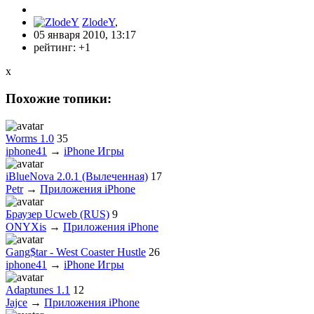
ZlodeY
,
05 января 2010, 13:17
рейтинг:
+1
x
Похожие топики:
Worms 1.0
35
iphone41
→
iPhone Игры
iBlueNova 2.0.1 (Вылеченная)
17
Petr
→
Приложения iPhone
Браузер Ucweb (RUS)
9
ONYXis
→
Приложения iPhone
Gang$tar - West Coaster Hustle
26
iphone41
→
iPhone Игры
Adaptunes 1.1
12
Jajce
→
Приложения iPhone