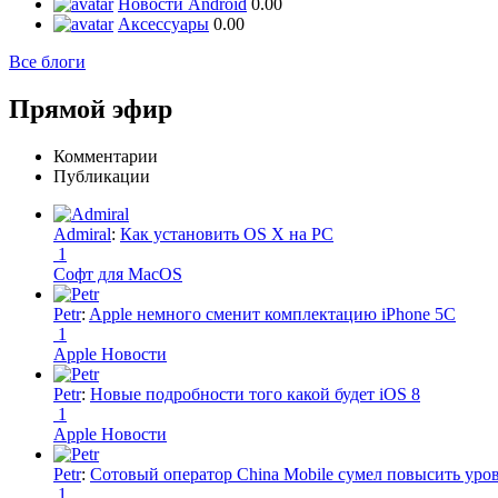
Новости Android
0.00
Аксессуары
0.00
Все блоги
Прямой эфир
Комментарии
Публикации
Admiral
:
Как установить OS X на PC
1
Софт для MacOS
Petr
:
Apple немного сменит комплектацию iPhone 5C
1
Apple Новости
Petr
:
Новые подробности того какой будет iOS 8
1
Apple Новости
Petr
:
Сотовый оператор China Mobile сумел повысить уро
1