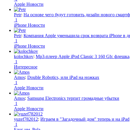
Apple Новости
Petr
:
На основе чего будут готовить дизайн нового смартф
1
iPhone Новости
Petr
:
Компания Apple уменьшила срок возврата iPhone в дв
1
iPhone Новости
kolochkov
:
Mp3-плеер Apple iPod Classic 3 160 Gb: флеш
1
Интересное
Amos
:
Double Robotics, или iPad на ножках
1
Apple Новости
Amos
:
Samsung Electronics терпит громадные убытки
1
Apple Новости
yuzef782012
:
Играем в "Загадочный дом" теперь и на iPad
1
Блог им. Pola