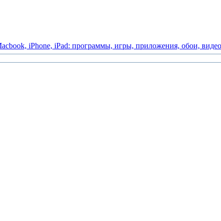
acbook,
iPhone,
iPad:
программы,
игры,
приложения,
обои,
виде