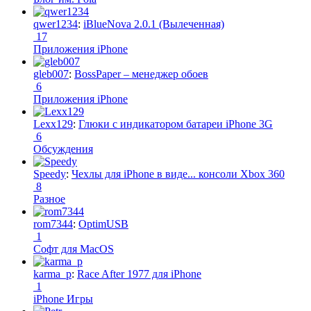
qwer1234
:
iBlueNova 2.0.1 (Вылеченная)
17
Приложения iPhone
gleb007
:
BossPaper – менеджер обоев
6
Приложения iPhone
Lexx129
:
Глюки с индикатором батареи iPhone 3G
6
Обсуждения
Speedy
:
Чехлы для iPhone в виде... консоли Xbox 360
8
Разное
rom7344
:
OptimUSB
1
Софт для MacOS
karma_p
:
Race After 1977 для iPhone
1
iPhone Игры