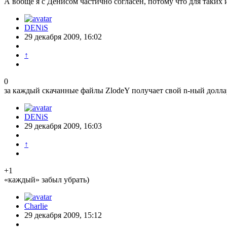
А вобще я с Денисом частично согласен, потому что для таких
DENiS
29 декабря 2009, 16:02
↑
0
за каждый скачанные файлы ZlodeY получает свой n-ный долла
DENiS
29 декабря 2009, 16:03
↑
+1
«каждый» забыл убрать)
Charlie
29 декабря 2009, 15:12