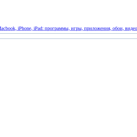
acbook,
iPhone,
iPad:
программы,
игры,
приложения,
обои,
виде