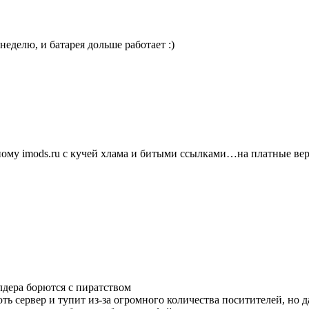
неделю, и батарея дольше работает :)
нному imods.ru с кучей хлама и битыми ссылками…на платные в
лдера борются с пиратством
 хоть сервер и тупит из-за огромного количества поситителей, но