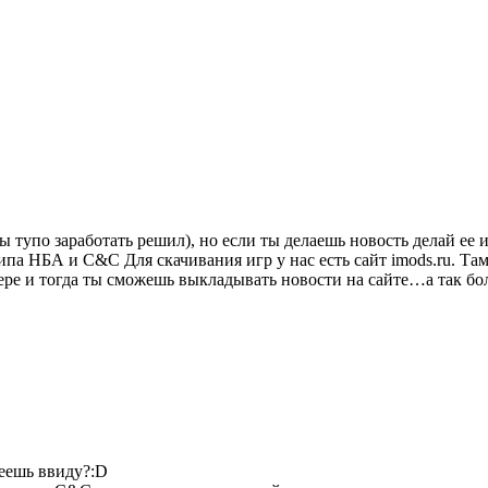
ты тупо заработать решил), но если ты делаешь новость делай ее
па НБА и С&C Для скачивания игр у нас есть сайт imods.ru. Там 
ере и тогда ты сможешь выкладывать новости на сайте…а так бол
меешь ввиду?:D