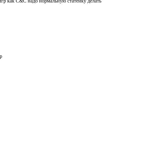
 игр как C&C надо нормальную статейку делать
р