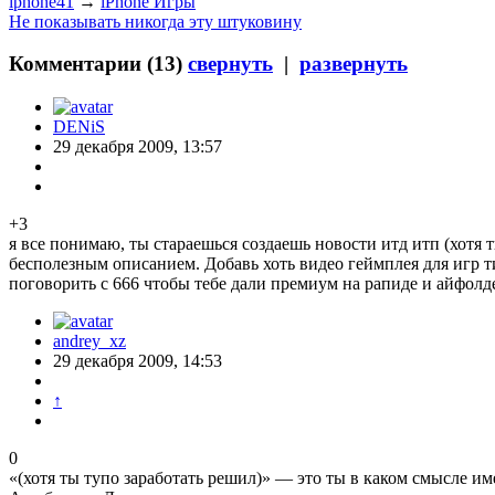
iphone41
→
iPhone Игры
Не показывать никогда эту штуковину
Комментарии (
13
)
свернуть
|
развернуть
DENiS
29 декабря 2009, 13:57
+3
я все понимаю, ты стараешься создаешь новости итд итп (хотя 
бесполезным описанием. Добавь хоть видео геймплея для игр ти
поговорить с 666 чтобы тебе дали премиум на рапиде и айфолд
andrey_xz
29 декабря 2009, 14:53
↑
0
«(хотя ты тупо заработать решил)» — это ты в каком смысле и