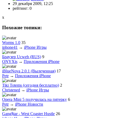
29 декабря 2009, 12:25
рейтинг:
0
x
Похожие топики:
Worms 1.0
35
iphone41
→
iPhone Игры
Браузер Ucweb (RUS)
9
ONYXis
→
Приложения iPhone
iBlueNova 2.0.1 (Вылеченная)
17
Petr
→
Приложения iPhone
Tiki Totems (сегодня бесплатно)
2
Christened
→
iPhone Игры
Opera Mini 5 получилась на пятерку
6
Petr
→
iPhone Новости
Gang$tar - West Coaster Hustle
26