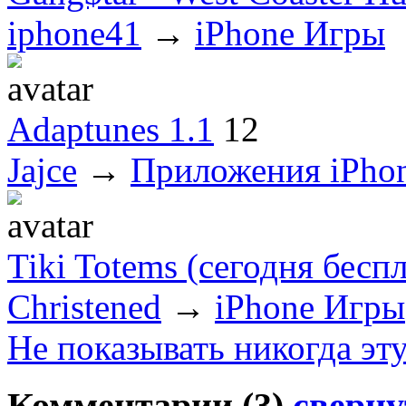
iphone41
→
iPhone Игры
Adaptunes 1.1
12
Jajce
→
Приложения iPho
Tiki Totems (сегодня бесп
Christened
→
iPhone Игры
Не показывать никогда эт
Комментарии (
3
)
сверну