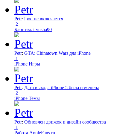
Petr
:
ipod не включается
2
Блог им. irvusha90
Petr
:
GTA: Chinatown Wars для iPhone
1
iPhone Игры
Petr
:
Дата выхода iPhone 5 была изменена
2
iPhone Темы
Petr
:
Обновлен движок и дизайн сообщества
1
Работа AppleFans.ru