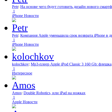
Petr
:
На основе чего будут готовить дизайн нового смартф
1
iPhone Новости
Petr
:
Компания Apple уменьшила срок возврата iPhone в дв
1
iPhone Новости
kolochkov
:
Mp3-плеер Apple iPod Classic 3 160 Gb: флеш
1
Интересное
Amos
:
Double Robotics, или iPad на ножках
1
Apple Новости