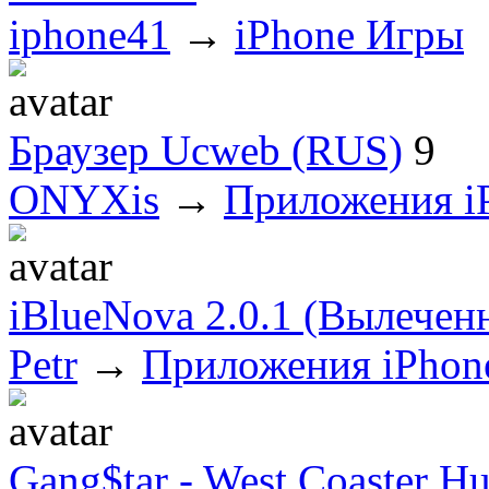
iphone41
→
iPhone Игры
Браузер Ucweb (RUS)
9
ONYXis
→
Приложения i
iBlueNova 2.0.1 (Вылечен
Petr
→
Приложения iPhon
Gang$tar - West Coaster Hu