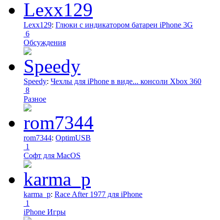
Lexx129
:
Глюки с индикатором батареи iPhone 3G
6
Обсуждения
Speedy
:
Чехлы для iPhone в виде... консоли Xbox 360
8
Разное
rom7344
:
OptimUSB
1
Софт для MacOS
karma_p
:
Race After 1977 для iPhone
1
iPhone Игры