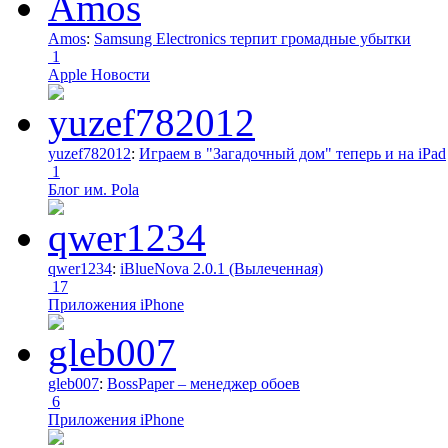
Amos
:
Samsung Electronics терпит громадные убытки
1
Apple Новости
yuzef782012
:
Играем в "Загадочный дом" теперь и на iPad
1
Блог им. Pola
qwer1234
:
iBlueNova 2.0.1 (Вылеченная)
17
Приложения iPhone
gleb007
:
BossPaper – менеджер обоев
6
Приложения iPhone