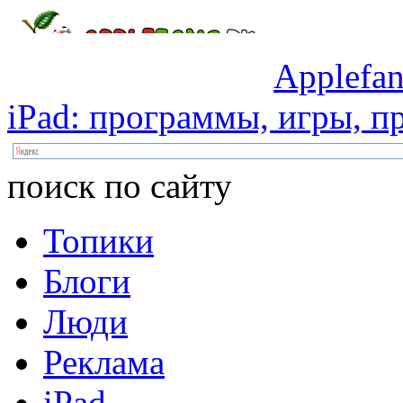
Applefan
iPad:
программы,
игры,
пр
поиск по сайту
Топики
Блоги
Люди
Реклама
iPad