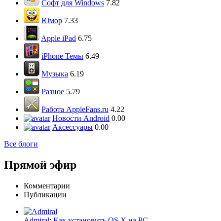
Софт для Windows
7.82
Юмор
7.33
Apple iPad
6.75
iPhone Темы
6.49
Музыка
6.19
Разное
5.79
Работа AppleFans.ru
4.22
Новости Android
0.00
Аксессуары
0.00
Все блоги
Прямой эфир
Комментарии
Публикации
Admiral
:
Как установить OS X на PC