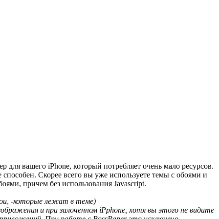
ер для вашего iPhone, который потребляет очень мало ресурсов.
е способен. Скорее всего вы уже используете темы с обоями и
оями, причем без использования Javascript.
бои, -которые лежат в теме)
зображения и при залоченном iPphone, хотя вы этого не видите
приложений. При работе с BossPaper это исключено.