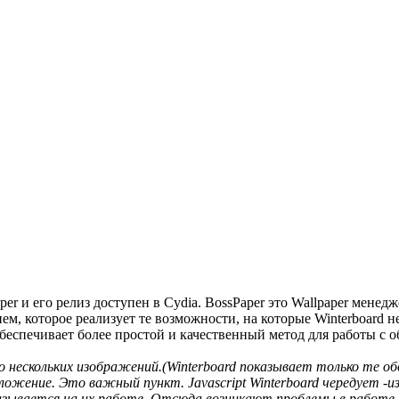
r и его релиз доступен в Cydia. BossPaper это Wallpaper менедж
ем, которое реализует те возможности, на которые Winterboard н
беспечивает более простой и качественный метод для работы с об
 нескольких изображений.(Winterboard показывает только те о
ложение. Это важный пункт. Javascript Winterboard чередует -и
азывается на их работе. Отсюда возникают проблемы в работе 