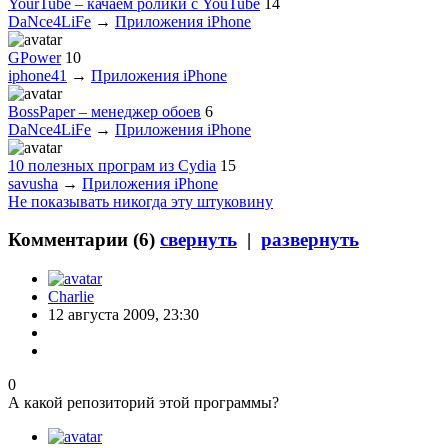
YourTube – качаем ролики с YouTube
14
DaNce4LiFe
→
Приложения iPhone
GPower
10
iphone41
→
Приложения iPhone
BossPaper – менеджер обоев
6
DaNce4LiFe
→
Приложения iPhone
10 полезных програм из Сydia
15
savusha
→
Приложения iPhone
Не показывать никогда эту штуковину
Комментарии (
6
)
свернуть
|
развернуть
Charlie
12 августа 2009, 23:30
0
А какой репозиторий этой программы?