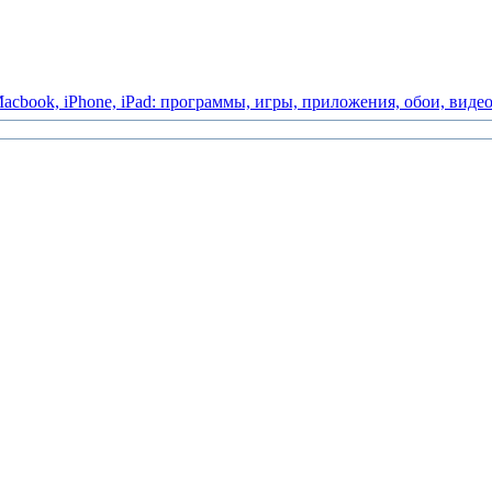
acbook,
iPhone,
iPad:
программы,
игры,
приложения,
обои,
виде