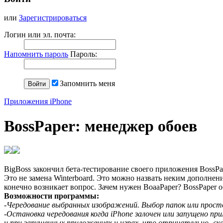
или
Зарегистрироваться
Логин или эл. почта:
Напомнить пароль
Пароль:
Запомнить меня
Приложения iPhone
BossPaper: менеджер обоев
BigBoss закончил бета-тестирование своего приложения BossPape
Это не замена Winterboard. Это можно назвать неким дополнени
конечно возникает вопрос. Зачем нужен BoaaPaper? BossPaper о
Возможности программы:
-Чередование выбранных изображений. Выбор папок или просто
-Остановка чередования когда iPhone залочен или запущено при
и при запущенных приложениях и играх, что отрицательно -ск