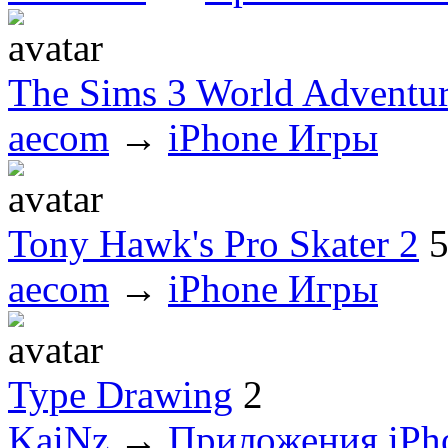
The Sims 3 World Adventur
aecom
→
iPhone Игры
Tony Hawk's Pro Skater 2
aecom
→
iPhone Игры
Type Drawing
2
KaiNz
→
Приложения iPh