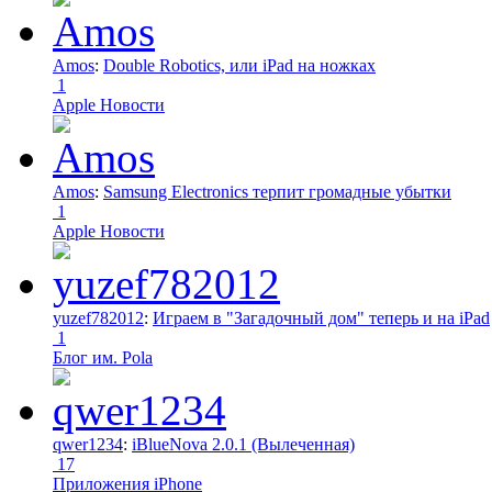
Amos
:
Double Robotics, или iPad на ножках
1
Apple Новости
Amos
:
Samsung Electronics терпит громадные убытки
1
Apple Новости
yuzef782012
:
Играем в "Загадочный дом" теперь и на iPad
1
Блог им. Pola
qwer1234
:
iBlueNova 2.0.1 (Вылеченная)
17
Приложения iPhone