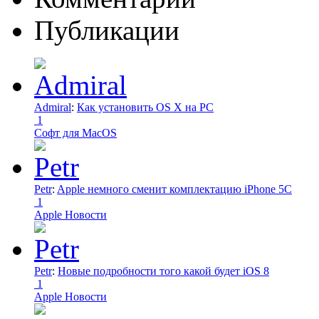
Публикации
Admiral
:
Как установить OS X на PC
1
Софт для MacOS
Petr
:
Apple немного сменит комплектацию iPhone 5C
1
Apple Новости
Petr
:
Новые подробности того какой будет iOS 8
1
Apple Новости