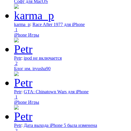
Софт для MacOS
karma_p
:
Race After 1977 для iPhone
1
iPhone Игры
Petr
:
ipod не включается
2
Блог им. irvusha90
Petr
:
GTA: Chinatown Wars для iPhone
1
iPhone Игры
Petr
:
Дата выхода iPhone 5 была изменена
2