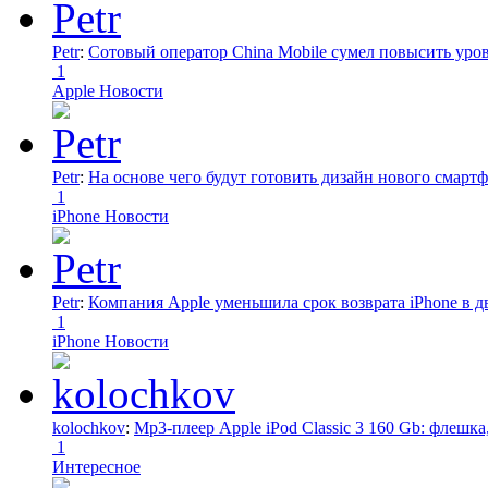
Petr
:
Сотовый оператор China Mobile сумел повысить уро
1
Apple Новости
Petr
:
На основе чего будут готовить дизайн нового смартф
1
iPhone Новости
Petr
:
Компания Apple уменьшила срок возврата iPhone в дв
1
iPhone Новости
kolochkov
:
Mp3-плеер Apple iPod Classic 3 160 Gb: флеш
1
Интересное