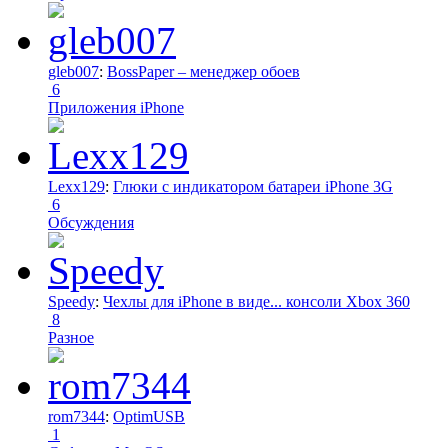
gleb007
:
BossPaper – менеджер обоев
6
Приложения iPhone
Lexx129
:
Глюки с индикатором батареи iPhone 3G
6
Обсуждения
Speedy
:
Чехлы для iPhone в виде... консоли Xbox 360
8
Разное
rom7344
:
OptimUSB
1