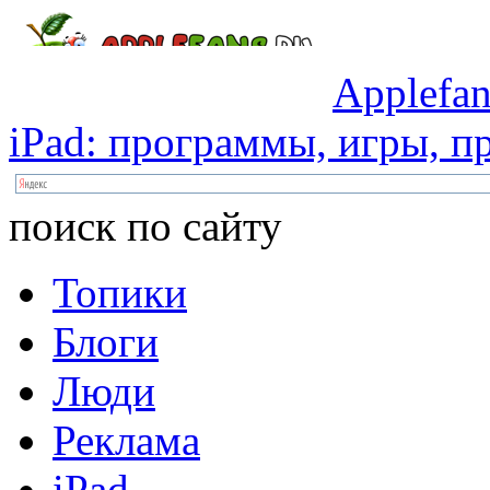
Applefan
iPad:
программы,
игры,
пр
поиск по сайту
Топики
Блоги
Люди
Реклама
iPad