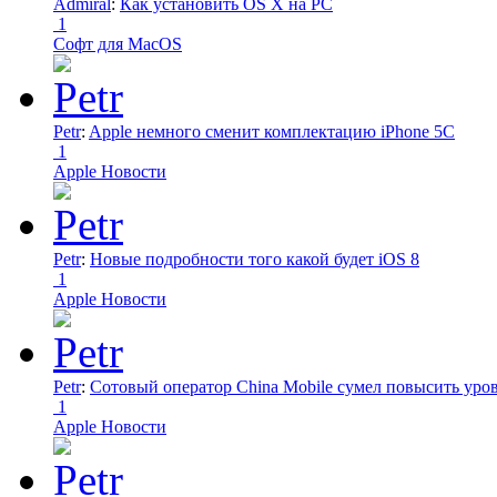
Admiral
:
Как установить OS X на PC
1
Софт для MacOS
Petr
:
Apple немного сменит комплектацию iPhone 5C
1
Apple Новости
Petr
:
Новые подробности того какой будет iOS 8
1
Apple Новости
Petr
:
Сотовый оператор China Mobile сумел повысить уро
1
Apple Новости