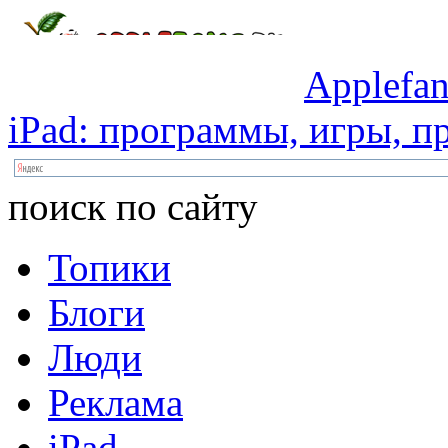
Applefan
iPad:
программы,
игры,
пр
поиск по сайту
Топики
Блоги
Люди
Реклама
iPad