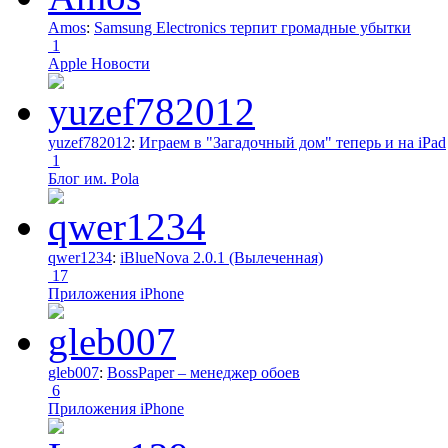
Amos
:
Samsung Electronics терпит громадные убытки
1
Apple Новости
yuzef782012
:
Играем в "Загадочный дом" теперь и на iPad
1
Блог им. Pola
qwer1234
:
iBlueNova 2.0.1 (Вылеченная)
17
Приложения iPhone
gleb007
:
BossPaper – менеджер обоев
6
Приложения iPhone