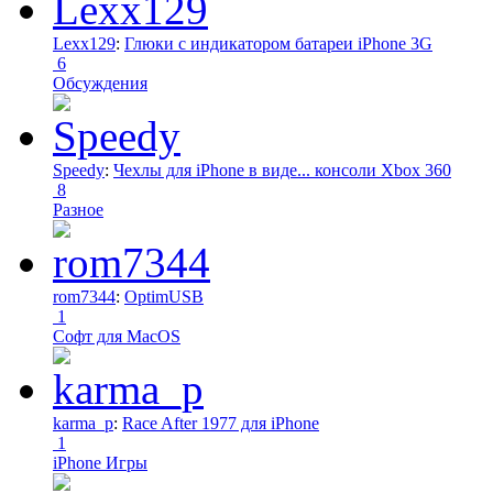
Lexx129
:
Глюки с индикатором батареи iPhone 3G
6
Обсуждения
Speedy
:
Чехлы для iPhone в виде... консоли Xbox 360
8
Разное
rom7344
:
OptimUSB
1
Софт для MacOS
karma_p
:
Race After 1977 для iPhone
1
iPhone Игры