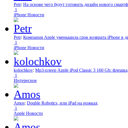
Petr
:
На основе чего будут готовить дизайн нового смартф
1
iPhone Новости
Petr
:
Компания Apple уменьшила срок возврата iPhone в дв
1
iPhone Новости
kolochkov
:
Mp3-плеер Apple iPod Classic 3 160 Gb: флеш
1
Интересное
Amos
:
Double Robotics, или iPad на ножках
1
Apple Новости