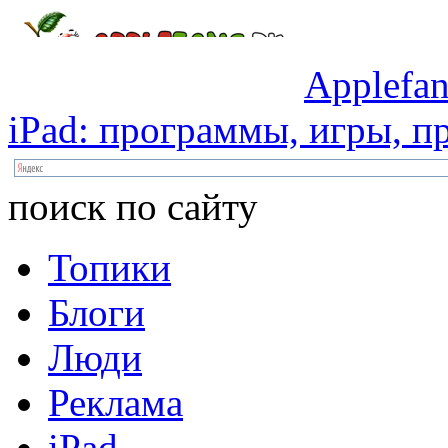
Applefan
iPad:
программы,
игры,
пр
поиск по сайту
Топики
Блоги
Люди
Реклама
iPad