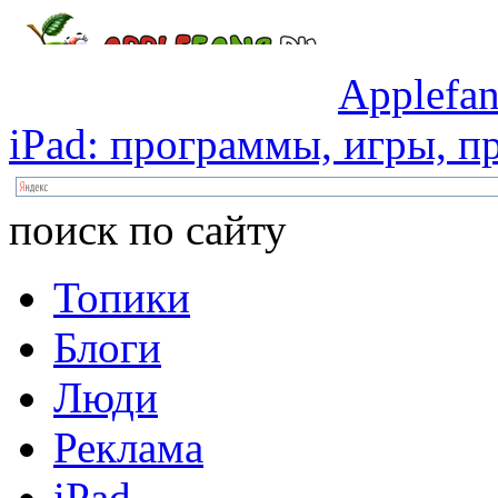
Applefan
iPad:
программы,
игры,
пр
поиск по сайту
Топики
Блоги
Люди
Реклама
iPad