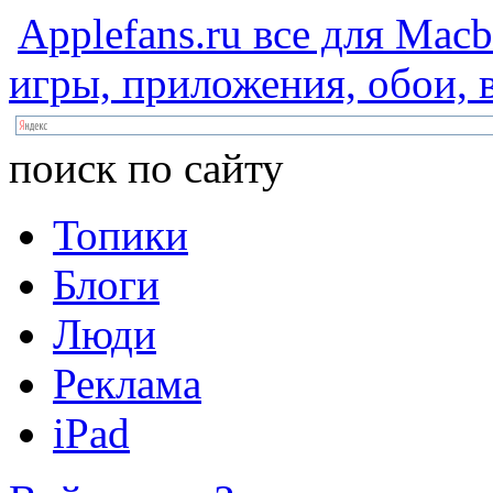
Applefans.ru
все
для
Macb
игры,
приложения,
обои,
в
поиск по сайту
Топики
Блоги
Люди
Реклама
iPad