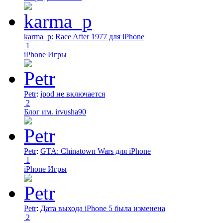
karma_p
:
Race After 1977 для iPhone
1
iPhone Игры
Petr
:
ipod не включается
2
Блог им. irvusha90
Petr
:
GTA: Chinatown Wars для iPhone
1
iPhone Игры
Petr
:
Дата выхода iPhone 5 была изменена
2