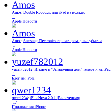
Amos
:
Double Robotics, или iPad на ножках
1
Apple Новости
Amos
:
Samsung Electronics терпит громадные убытки
1
Apple Новости
yuzef782012
:
Играем в "Загадочный дом" теперь и на iPad
1
Блог им. Pola
qwer1234
:
iBlueNova 2.0.1 (Вылеченная)
17
Приложения iPhone