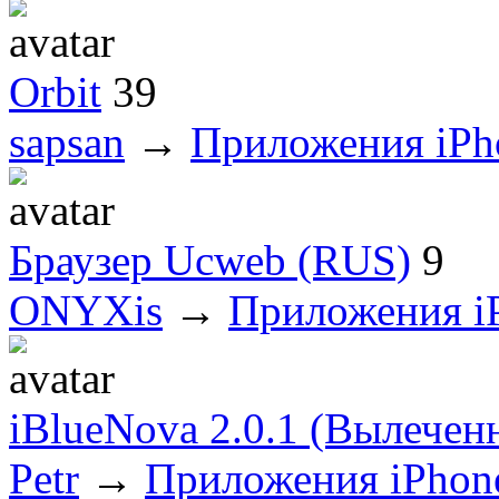
Orbit
39
sapsan
→
Приложения iPh
Браузер Ucweb (RUS)
9
ONYXis
→
Приложения i
iBlueNova 2.0.1 (Вылечен
Petr
→
Приложения iPhon