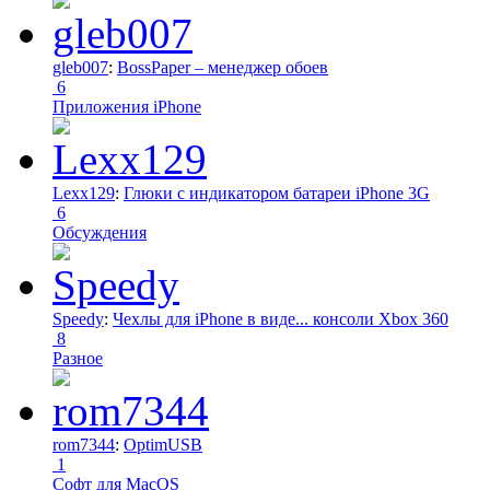
gleb007
:
BossPaper – менеджер обоев
6
Приложения iPhone
Lexx129
:
Глюки с индикатором батареи iPhone 3G
6
Обсуждения
Speedy
:
Чехлы для iPhone в виде... консоли Xbox 360
8
Разное
rom7344
:
OptimUSB
1
Софт для MacOS